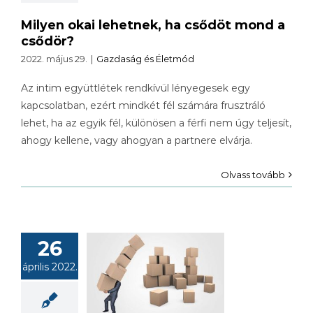
Milyen okai lehetnek, ha csődöt mond a
csődör?
2022. május 29.
|
Gazdaság és Életmód
Az intim együttlétek rendkívül lényegesek egy
kapcsolatban, ezért mindkét fél számára frusztráló
lehet, ha az egyik fél, különösen a férfi nem úgy teljesít,
ahogy kellene, vagy ahogyan a partnere elvárja.
Olvass tovább
26
Így kell
április 2022.
magolni a
ltözéskor