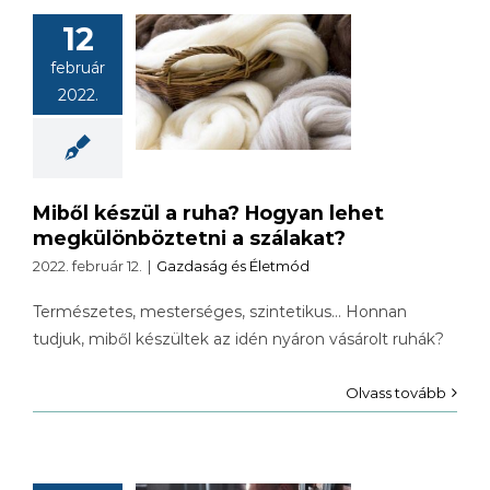
l készül a
12
a? Hogyan
február
lehet
2022.
ülönböztetni
szálakat?
Miből készül a ruha? Hogyan lehet
megkülönböztetni a szálakat?
2022. február 12.
|
Gazdaság és Életmód
Természetes, mesterséges, szintetikus… Honnan
tudjuk, miből készültek az idén nyáron vásárolt ruhák?
Olvass tovább