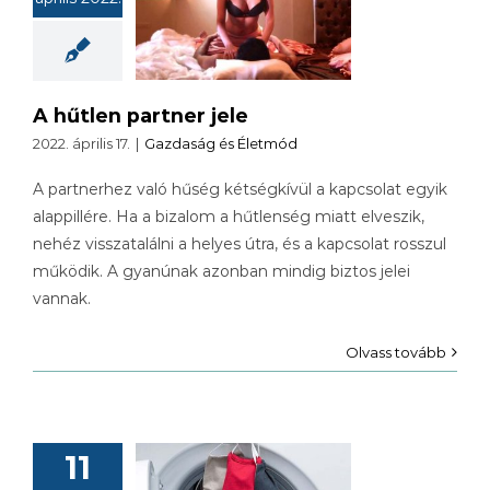
len partner
jele
A hűtlen partner jele
2022. április 17.
|
Gazdaság és Életmód
A partnerhez való hűség kétségkívül a kapcsolat egyik
alappillére. Ha a bizalom a hűtlenség miatt elveszik,
nehéz visszatalálni a helyes útra, és a kapcsolat rosszul
működik. A gyanúnak azonban mindig biztos jelei
vannak.
Olvass tovább
Az újra
11
asználható