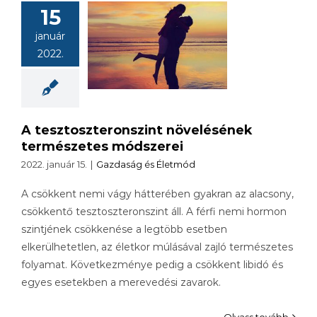
A
15
oszteronszint
január
elésének
2022.
mészetes
dszerei
A tesztoszteronszint növelésének
természetes módszerei
2022. január 15.
|
Gazdaság és Életmód
A csökkent nemi vágy hátterében gyakran az alacsony,
csökkentő tesztoszteronszint áll. A férfi nemi hormon
szintjének csökkenése a legtöbb esetben
elkerülhetetlen, az életkor múlásával zajló természetes
folyamat. Következménye pedig a csökkent libidó és
egyes esetekben a merevedési zavarok.
Olvass tovább