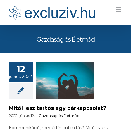
Kihagyás
Gazdaság és Életmód
12
 lesz tartós
június 2022.
egy
kapcsolat?
Mitől lesz tartós egy párkapcsolat?
2022. június 12.
|
Gazdaság és Életmód
Kommunikáció, megértés, intimitás? Mitől is lesz