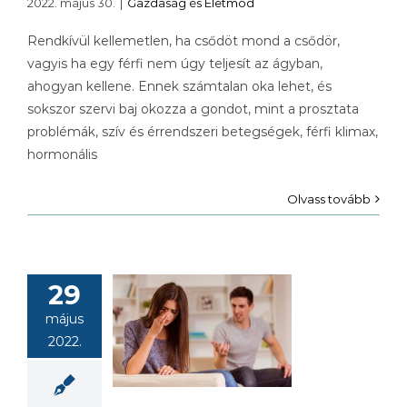
2022. május 30.
|
Gazdaság és Életmód
Rendkívül kellemetlen, ha csődöt mond a csődör,
vagyis ha egy férfi nem úgy teljesít az ágyban,
ahogyan kellene. Ennek számtalan oka lehet, és
sokszor szervi baj okozza a gondot, mint a prosztata
problémák, szív és érrendszeri betegségek, férfi klimax,
hormonális
Olvass tovább
29
lyen okai
május
etnek, ha
2022.
öt mond a
sődör?