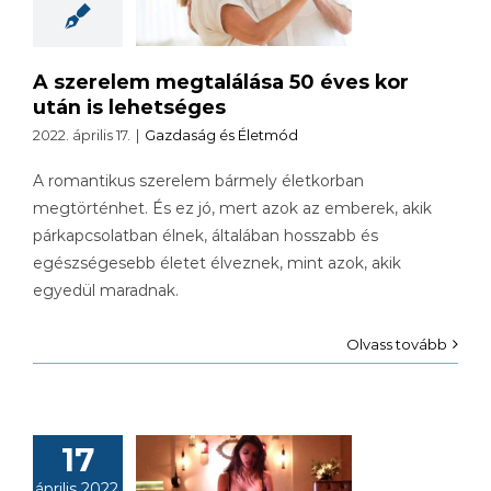
hetséges
A szerelem megtalálása 50 éves kor
után is lehetséges
2022. április 17.
|
Gazdaság és Életmód
A romantikus szerelem bármely életkorban
megtörténhet. És ez jó, mert azok az emberek, akik
párkapcsolatban élnek, általában hosszabb és
egészségesebb életet élveznek, mint azok, akik
egyedül maradnak.
Olvass tovább
17
április 2022.