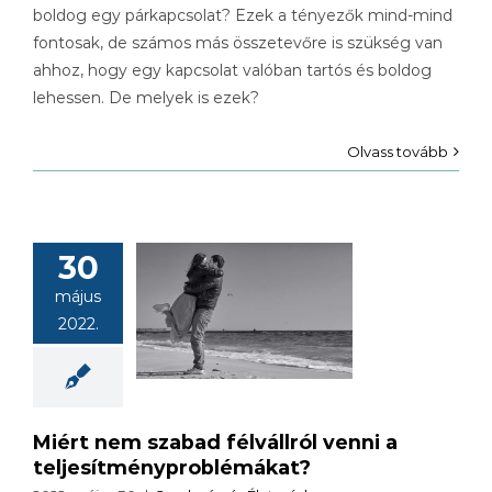
boldog egy párkapcsolat? Ezek a tényezők mind-mind
fontosak, de számos más összetevőre is szükség van
ahhoz, hogy egy kapcsolat valóban tartós és boldog
lehessen. De melyek is ezek?
Olvass tovább
30
ért nem
május
d félvállról
2022.
venni a
sítményproblémákat?
Miért nem szabad félvállról venni a
teljesítményproblémákat?