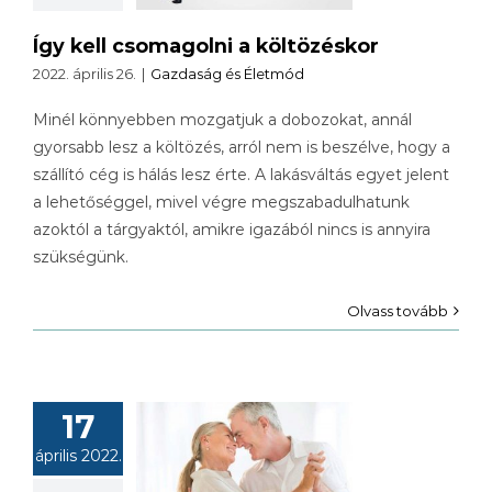
Így kell csomagolni a költözéskor
2022. április 26.
|
Gazdaság és Életmód
Minél könnyebben mozgatjuk a dobozokat, annál
gyorsabb lesz a költözés, arról nem is beszélve, hogy a
szállító cég is hálás lesz érte. A lakásváltás egyet jelent
a lehetőséggel, mivel végre megszabadulhatunk
azoktól a tárgyaktól, amikre igazából nincs is annyira
szükségünk.
Olvass tovább
17
szerelem
április 2022.
alálása 50
kor után is