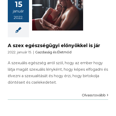
15
A szex
január
szségügyi
2022.
ökkel is jár
A szex egészségügyi előnyökkel is jár
2022. január 15.
|
Gazdaság és Életmód
A szexuális egészség arról szól, hogy az ember hogy
látja magát szexuális lényként, hogy képes elfogadni és
élvezni a szexualitását és hogy érzi, hogy birtokolja
döntéseit és cselekedeteit.
Olvass tovább