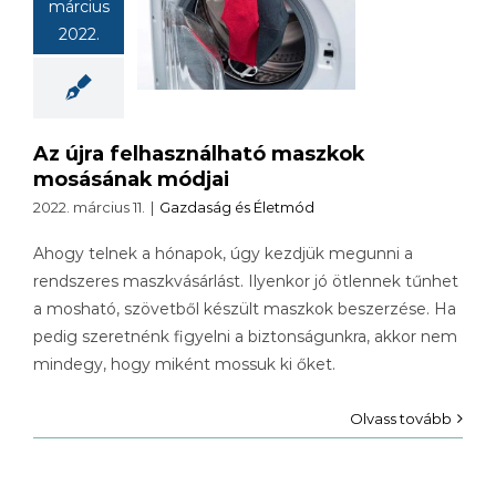
március
aszkok
2022.
sásának
módjai
Az újra felhasználható maszkok
mosásának módjai
2022. március 11.
|
Gazdaság és Életmód
Ahogy telnek a hónapok, úgy kezdjük megunni a
rendszeres maszkvásárlást. Ilyenkor jó ötlennek tűnhet
a mosható, szövetből készült maszkok beszerzése. Ha
pedig szeretnénk figyelni a biztonságunkra, akkor nem
mindegy, hogy miként mossuk ki őket.
Olvass tovább