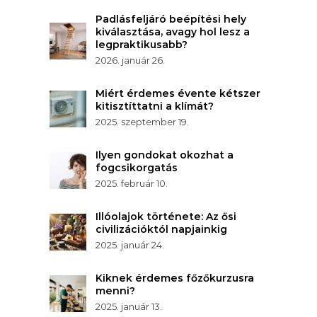
Padlásfeljáró beépítési hely
kiválasztása, avagy hol lesz a
legpraktikusabb?
2026. január 26.
Miért érdemes évente kétszer
kitisztíttatni a klímát?
2025. szeptember 19.
Ilyen gondokat okozhat a
fogcsikorgatás
2025. február 10.
Illóolajok története: Az ősi
civilizációktól napjainkig
2025. január 24.
Kiknek érdemes főzőkurzusra
menni?
2025. január 13.