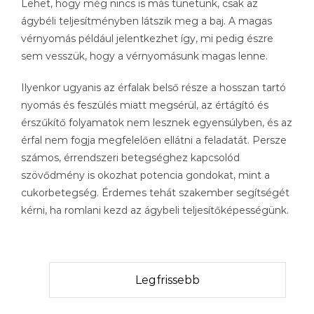
Lehet, hogy még nincs is más tünetünk, csak az
ágybéli teljesítményben látszik meg a baj. A magas
vérnyomás például jelentkezhet így, mi pedig észre
sem vesszük, hogy a vérnyomásunk magas lenne.
Ilyenkor ugyanis az érfalak belső része a hosszan tartó
nyomás és feszülés miatt megsérül, az értágító és
érszűkítő folyamatok nem lesznek egyensúlyben, és az
érfal nem fogja megfelelően ellátni a feladatát. Persze
számos, érrendszeri betegséghez kapcsolód
szövődmény is okozhat potencia gondokat, mint a
cukorbetegség. Érdemes tehát szakember segítségét
kérni, ha romlani kezd az ágybeli teljesítőképességünk.
Legfrissebb