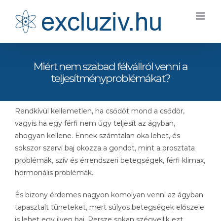
Kihagyás
Miért nem szabad félvállról venni a
teljesítményproblémákat?
Rendkívül kellemetlen, ha csődöt mond a csődör,
vagyis ha egy férfi nem úgy teljesít az ágyban,
ahogyan kellene. Ennek számtalan oka lehet, és
sokszor szervi baj okozza a gondot, mint a prosztata
problémák, szív és érrendszeri betegségek, férfi klimax,
hormonális problémák.
És bizony érdemes nagyon komolyan venni az ágyban
tapasztalt tüneteket, mert súlyos betegségek előszele
is lehet egy ilyen baj. Persze sokan szégyellik ezt,