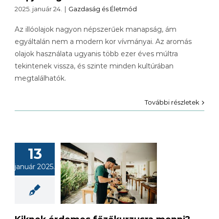
2025. január 24.
|
Gazdaság és Életmód
Az illóolajok nagyon népszerűek manapság, ám
egyáltalán nem a modern kor vívmányai. Az aromás
olajok használata ugyanis több ezer éves múltra
tekintenek vissza, és szinte minden kultúrában
megtalálhatók.
További részletek
13
ek érdemes
január 2025.
őkurzusra
menni?