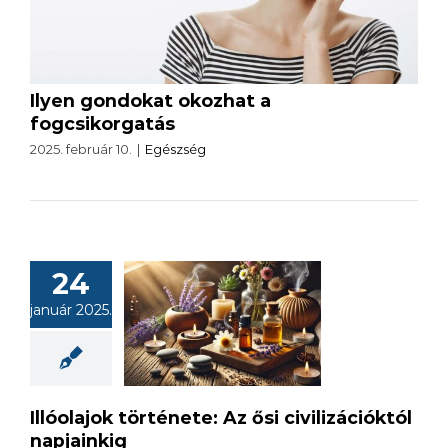
Ilyen gondokat okozhat a
fogcsikorgatás
2025. február 10.
|
Egészség
24
llóolajok
január 2025.
nete: Az ősi
lizációktól
pjainkig
Illóolajok története: Az ősi civilizációktól
napjainkig