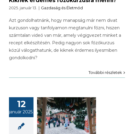
Kiknek érdemes főzőkurzusra menni?
2025. január 13.
|
Gazdaság és Életmód
Azt gondolhatnánk, hogy manapság már nem divat
kurzuson vagy tanfolyamon megtanulni főzni, hiszen
számtalan videó van már, amely végigvezet minket a
recept elkészítésén. Pedig nagyon sok főzőkurzus
közül válogathatunk, de kiknek érdemes ilyesmiben
gondolkodni?
További részletek
12
t nincs már
január 2025.
 óta „fehér
rácsony”?