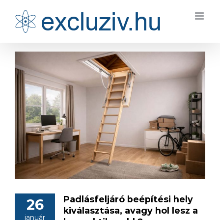
Kihagyás
Padlásfeljáró beépítési hely
26
kiválasztása, avagy hol lesz a
január