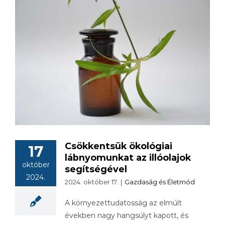
Csökkentsük ökológiai
17
lábnyomunkat az illóolajok
október
segítségével
2024.
2024. október 17.
|
Gazdaság és Életmód
A környezettudatosság az elmúlt
években nagy hangsúlyt kapott, és