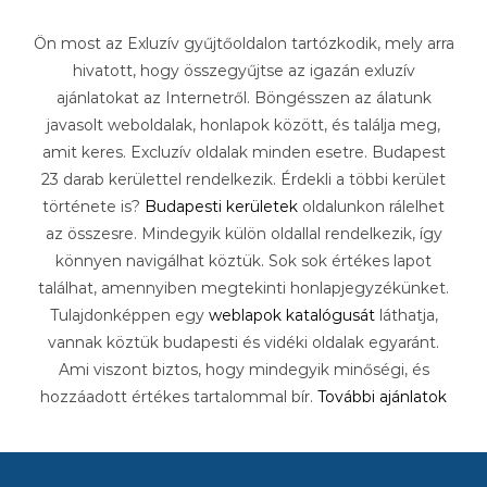
Ön most az Exluzív gyűjtőoldalon tartózkodik, mely arra
hivatott, hogy összegyűjtse az igazán exluzív
ajánlatokat az Internetről. Böngésszen az álatunk
javasolt weboldalak, honlapok között, és találja meg,
amit keres. Excluzív oldalak minden esetre. Budapest
23 darab kerülettel rendelkezik. Érdekli a többi kerület
története is?
Budapesti kerületek
oldalunkon rálelhet
az összesre. Mindegyik külön oldallal rendelkezik, így
könnyen navigálhat köztük. Sok sok értékes lapot
találhat, amennyiben megtekinti honlapjegyzékünket.
Tulajdonképpen egy
weblapok katalógusát
láthatja,
vannak köztük budapesti és vidéki oldalak egyaránt.
Ami viszont biztos, hogy mindegyik minőségi, és
hozzáadott értékes tartalommal bír.
További ajánlatok