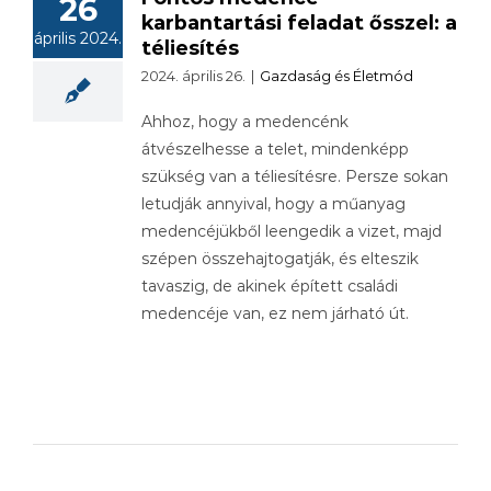
26
karbantartási feladat ősszel: a
április 2024.
téliesítés
2024. április 26.
|
Gazdaság és Életmód
Ahhoz, hogy a medencénk
átvészelhesse a telet, mindenképp
szükség van a téliesítésre. Persze sokan
letudják annyival, hogy a műanyag
medencéjükből leengedik a vizet, majd
szépen összehajtogatják, és elteszik
tavaszig, de akinek épített családi
medencéje van, ez nem járható út.