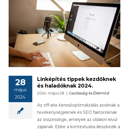
Linképítés tippek kezdőknek
28
és haladóknak 2024.
május
2024. május 28.
|
Gazdaság és Életmód
2024.
Az off-site keresőoptimalizálás azoknak a
tevékenységeknek és SEO faktoroknak
az összessége, amelyek az oldalon kívül
zajlanak. Ebbe a kontextusba illeszkedik a