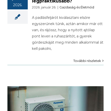
legpraktikusabb?
2026.
2026. január 26.
|
Gazdaság és Életmód
A padlásfeljárót kiválasztani elsőre
egyszerűnek tűnik, aztán amikor már ott
van, és rájössz, hogy a nyitott ajtólap
pont leveri a ruhaszárítót, a gyerek
gördeszkáját meg minden alkalommal át
kell pakolni,
További részletek