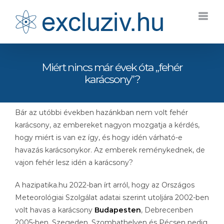
Kihagyás
Miért nincs már évek óta „fehér
karácsony”?
Bár az utóbbi években hazánkban nem volt fehér
karácsony, az embereket nagyon mozgatja a kérdés,
hogy miért is van ez így, és hogy idén várható-e
havazás karácsonykor. Az emberek reménykednek, de
vajon fehér lesz idén a karácsony?
A hazipatika.hu 2022-ban írt arról, hogy az Országos
Meteorológiai Szolgálat adatai szerint utoljára 2002-ben
volt havas a karácsony
Budapesten
, Debrecenben
2005-ben, Szegeden, Szombathelyen és Pécsen pedig