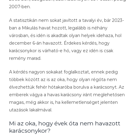
2007-ben.
A statisztikán nem sokat javított a tavalyi év, bár 2023-
ban a Mikulás havat hozott, legalább is néhány
városban, és idén is akadtak olyan helyek idehaza, hol
december 6-án havazott. Érdekes kérdés, hogy
karácsonykor is várható-e hó, vagy ez idén is csak
remény marad.
A kérdés nagyon sokakat foglalkoztat, ennek pedig
többek között az is az oka, hogy olyan régóta nem
élvezhettük fehér hótakaróba borulva a karácsonyt. Az
emberek vágya a havas karácsony iránt meglehetősen
magas, még akkor is, ha kellemetlenséget jelenten
utazások lakalmával.
Mi az oka, hogy évek óta nem havazott
karácsonykor?