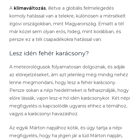
A
klímaváltozás
, illetve a globális felmelegedés
komoly hatással van a telekre, különösen a mérsékelt
égövi országokban, mint Magyarország. Emiatt a tél
már közel sem olyan erős, hideg, mint korábban, és
persze ez a téli csapadékokra hatással van.
Lesz idén fehér karácsony?
A meteorológusok folyamatosan dolgoznak, és adják
az előrejelzéseket, ám azt jelenleg még mindig nehéz
lenne megmondani, hogy lesz a fehér karácsony.
Persze sokan a népi hiedelmeket is felhasználják, hogy
előre lássák, vajon lesz-e hó idén karácsonykor. Két népi
megfigyelés is kapcsolódik ugyanis ehhez a témához,
vagyis a karácsonyi havazáshoz.
Az egyik Márton napjához kötik, és úgy tartja a népi
megfigyelés, hogy ha jégen jár a lúd Márton napján,