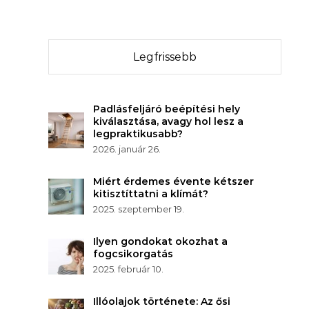
Legfrissebb
Padlásfeljáró beépítési hely
kiválasztása, avagy hol lesz a
legpraktikusabb?
2026. január 26.
Miért érdemes évente kétszer
kitisztíttatni a klímát?
2025. szeptember 19.
Ilyen gondokat okozhat a
fogcsikorgatás
2025. február 10.
Illóolajok története: Az ősi