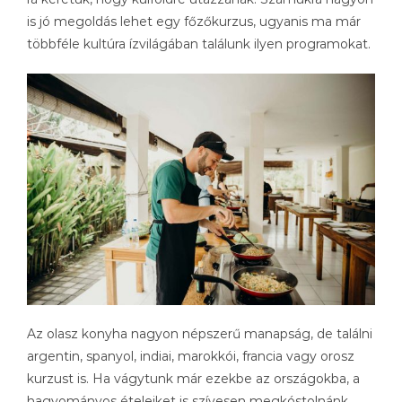
is jó megoldás lehet egy főzőkurzus, ugyanis ma már
többféle kultúra ízvilágában találunk ilyen programokat.
Az olasz konyha nagyon népszerű manapság, de találni
argentin, spanyol, indiai, marokkói, francia vagy orosz
kurzust is. Ha vágytunk már ezekbe az országokba, a
hagyományos ételeiket is szívesen megkóstolnánk,