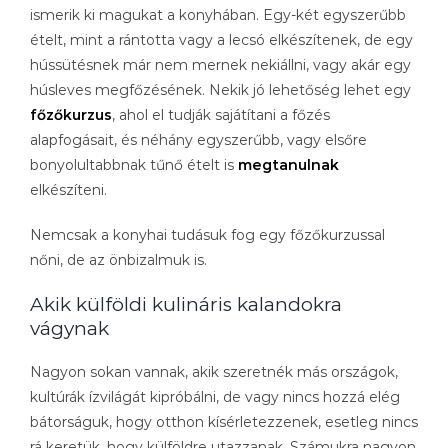
ismerik ki magukat a konyhában. Egy-két egyszerűbb
ételt, mint a rántotta vagy a lecsó elkészítenek, de egy
hússütésnek már nem mernek nekiállni, vagy akár egy
húsleves megfőzésének. Nekik jó lehetőség lehet egy
főzőkurzus
, ahol el tudják sajátítani a főzés
alapfogásait, és néhány egyszerűbb, vagy elsőre
bonyolultabbnak tűnő ételt is
megtanulnak
elkészíteni.
Nemcsak a konyhai tudásuk fog egy főzőkurzussal
nőni, de az önbizalmuk is.
Akik külföldi kulináris kalandokra
vágynak
Nagyon sokan vannak, akik szeretnék más országok,
kultúrák ízvilágát kipróbálni, de vagy nincs hozzá elég
bátorságuk, hogy otthon kísérletezzenek, esetleg nincs
rá keretük, hogy külföldre utazzanak. Számukra nagyon