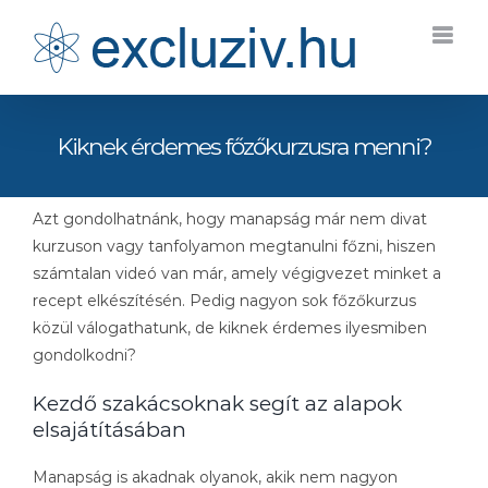
Kihagyás
Kiknek érdemes főzőkurzusra menni?
Azt gondolhatnánk, hogy manapság már nem divat
kurzuson vagy tanfolyamon megtanulni főzni, hiszen
számtalan videó van már, amely végigvezet minket a
recept elkészítésén. Pedig nagyon sok főzőkurzus
közül válogathatunk, de kiknek érdemes ilyesmiben
gondolkodni?
Kezdő szakácsoknak segít az alapok
elsajátításában
Manapság is akadnak olyanok, akik nem nagyon