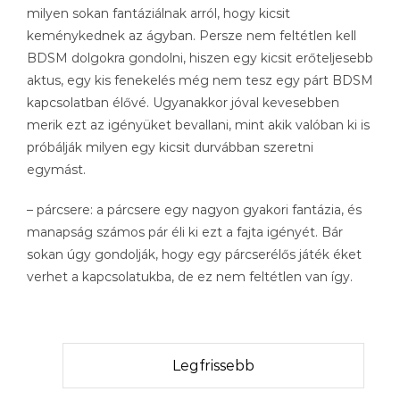
milyen sokan fantáziálnak arról, hogy kicsit
keménykednek az ágyban. Persze nem feltétlen kell
BDSM dolgokra gondolni, hiszen egy kicsit erőteljesebb
aktus, egy kis fenekelés még nem tesz egy párt BDSM
kapcsolatban élővé. Ugyanakkor jóval kevesebben
merik ezt az igényüket bevallani, mint akik valóban ki is
próbálják milyen egy kicsit durvábban szeretni
egymást.
– párcsere: a párcsere egy nagyon gyakori fantázia, és
manapság számos pár éli ki ezt a fajta igényét. Bár
sokan úgy gondolják, hogy egy párcserélős játék éket
verhet a kapcsolatukba, de ez nem feltétlen van így.
Legfrissebb