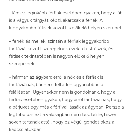
– láb: ez leginkább férfiak esetében gyakori, hogy a láb
is a vágyuk tárgyát képzi, akárcsak a fenék. A
leggyakoribb fétisek között is előkelő helyen szerepel.
– fenék és mellek: szintén a férfiak leggyakoribb
fantáziái között szerepelnek ezek a testrészek, és
fétisek tekintetében is nagyon előkelő helyen
szerepelnek.
– hárman az ágyban: erről a nők és a férfiak is
fantáziálnak, bár nem feltétlen ugyanabban a
felállásban. Ugyanakkor nem is gondolnánk, hogy a
férfiak esetében gyakori, hogy arról fantáziálnak, hogy
a párjukat egy másik férfival lássák az ágyban. Persze a
legtöbb pár ezt a valóságban nem teszteli le, hiszen
sokan tartanak attól, hogy ez végül gondot okoz a
kapcsolatukban.