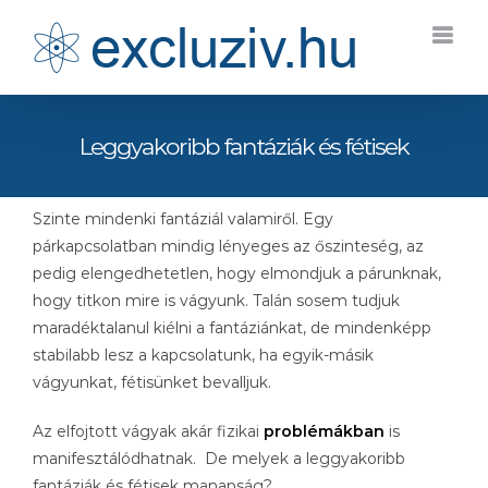
Kihagyás
Leggyakoribb fantáziák és fétisek
Szinte mindenki fantáziál valamiről. Egy
párkapcsolatban mindig lényeges az őszinteség, az
pedig elengedhetetlen, hogy elmondjuk a párunknak,
hogy titkon mire is vágyunk. Talán sosem tudjuk
maradéktalanul kiélni a fantáziánkat, de mindenképp
stabilabb lesz a kapcsolatunk, ha egyik-másik
vágyunkat, fétisünket bevalljuk.
Az elfojtott vágyak akár fizikai
problémákban
is
manifesztálódhatnak. De melyek a leggyakoribb
fantáziák és fétisek manapság?