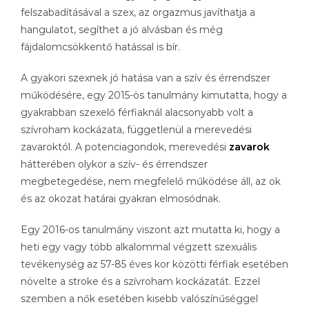
felszabadításával a szex, az orgazmus javíthatja a
hangulatot, segíthet a jó alvásban és még
fájdalomcsökkentő hatással is bír.
A gyakori szexnek jó hatása van a szív és érrendszer
működésére, egy 2015-ös tanulmány kimutatta, hogy a
gyakrabban szexelő férfiaknál alacsonyabb volt a
szívroham kockázata, függetlenül a merevedési
zavaroktól. A potenciagondok, merevedési
zavarok
hátterében olykor a szív- és érrendszer
megbetegedése, nem megfelelő működése áll, az ok
és az okozat határai gyakran elmosódnak.
Egy 2016-os tanulmány viszont azt mutatta ki, hogy a
heti egy vagy több alkalommal végzett szexuális
tevékenység az 57-85 éves kor közötti férfiak esetében
növelte a stroke és a szívroham kockázatát. Ezzel
szemben a nők esetében kisebb valószínűséggel