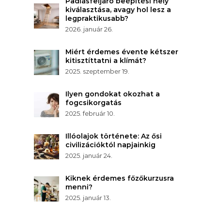
Padlásfeljáró beépítési hely
kiválasztása, avagy hol lesz a
legpraktikusabb?
2026. január 26.
Miért érdemes évente kétszer
kitisztíttatni a klímát?
2025. szeptember 19.
Ilyen gondokat okozhat a
fogcsikorgatás
2025. február 10.
Illóolajok története: Az ősi
civilizációktól napjainkig
2025. január 24.
Kiknek érdemes főzőkurzusra
menni?
2025. január 13.