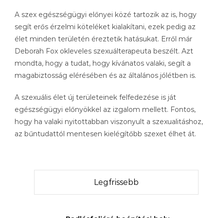
A szex egészségügyi előnyei közé tartozik az is, hogy
segít erős érzelmi köteléket kialakítani, ezek pedig az
élet minden területén éreztetik hatásukat. Erről már
Deborah Fox okleveles szexuálterapeuta beszélt. Azt
mondta, hogy a tudat, hogy kívánatos valaki, segít a
magabiztosság elérésében és az általános jólétben is.
A szexuális élet új területeinek felfedezése is ját
egészségügyi előnyökkel az izgalom mellett. Fontos,
hogy ha valaki nyitottabban viszonyult a szexualitáshoz,
az bűntudattól mentesen kielégítőbb szexet élhet át.
Legfrissebb