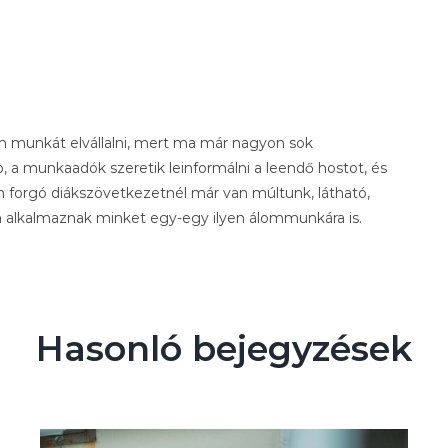
s
en munkát elvállalni, mert ma már nagyon sok
b, a munkaadók szeretik leinformálni a leendő hostot, és
ban forgó diákszövetkezetnél már van múltunk, látható,
n alkalmaznak minket egy-egy ilyen álommunkára is.
Hasonló bejegyzések