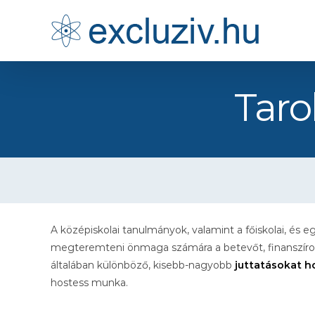
Kihagyás
Taro
A középiskolai tanulmányok, valamint a főiskolai, és
megteremteni önmaga számára a betevőt, finanszírozn
általában különböző, kisebb-nagyobb
juttatásokat 
hostess munka.