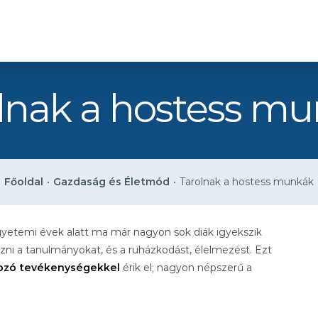
lnak a hostess m
Főoldal
•
Gazdaság és Életmód
•
Tarolnak a hostess munkák
 egyetemi évek alatt ma már nagyon sok diák igyekszik
i a tanulmányokat, és a ruházkodást, élelmezést. Ezt
hozó tevékenységekkel
érik el; nagyon népszerű a