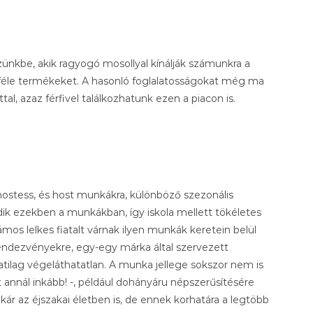
szünkbe, akik ragyogó mosollyal kínálják számunkra a
féle termékeket. A hasonló foglalatosságokat még ma
tal, azaz férfivel találkozhatunk ezen a piacon is.
hostess, és host munkákra, különböző szezonális
dik ezekben a munkákban, így iskola mellett tökéletes
ámos lelkes fiatalt várnak ilyen munkák keretein belül
 rendezvényekre, egy-egy márka által szervezett
rlatilag végeláthatatlan. A munka jellege sokszor nem is
annál inkább! -, például dohányáru népszerűsítésére
akár az éjszakai életben is, de ennek korhatára a legtöbb