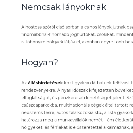
Nemcsak lányoknak
A hostess szóról első sorban a csinos lányok jutnak e
finomabbnál-finomabb joghurtokat, csokikat, minden
is többnyire hölgyek látják el, azonban egyre több host
Hogyan?
Az
álláshirdetések
közt gyakran láthatunk felhívást 
rendezvényekre. A nyári időszak kifejezetten bővelke
elfoglaltságot, és pénzkereseti lehetőséget jelent. Sz
csúszdaparkokba, multinacionális cégek által tartott
népszerűsítésre, autós találkozókra stb., a lista gyako
határozza meg a munkavállalók nemét – ám életkorát 
hölgyeket, és férfiakat is előszeretettel alkalmaznak, 