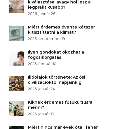
kiválasztása, avagy hol lesz a
legpraktikusabb?
2026. január 26.
Miért érdemes évente kétszer
kitisztíttatni a klímát?
2025. szeptember 19.
Ilyen gondokat okozhat a
fogcsikorgatás
2025. február 10.
Illóolajok története: Az ősi
civilizációktól napjainkig
2025. január 24.
Kiknek érdemes főzőkurzusra
menni?
2025. január 13.
Miért nincs már évek óta „fehér