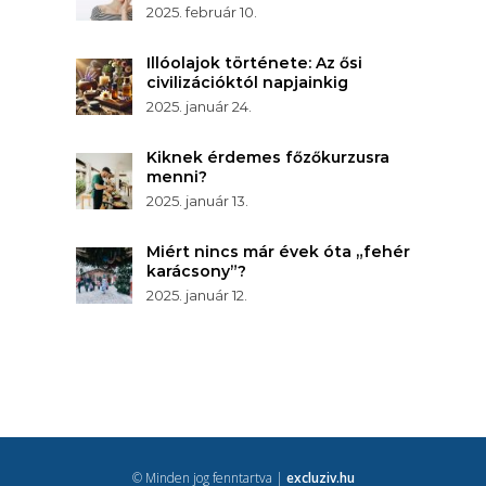
2025. február 10.
Illóolajok története: Az ősi
civilizációktól napjainkig
2025. január 24.
Kiknek érdemes főzőkurzusra
menni?
2025. január 13.
Miért nincs már évek óta „fehér
karácsony”?
2025. január 12.
© Minden jog fenntartva |
excluziv.hu