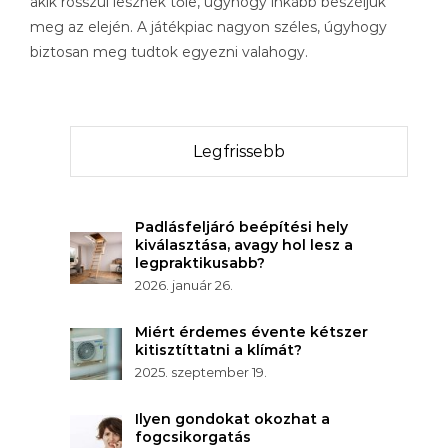
akik rosszul lesznek tőle, úgyhogy inkább beszéljük
meg az elején. A játékpiac nagyon széles, úgyhogy
biztosan meg tudtok egyezni valahogy.
Legfrissebb
Padlásfeljáró beépítési hely
kiválasztása, avagy hol lesz a
legpraktikusabb?
2026. január 26.
Miért érdemes évente kétszer
kitisztíttatni a klímát?
2025. szeptember 19.
Ilyen gondokat okozhat a
fogcsikorgatás