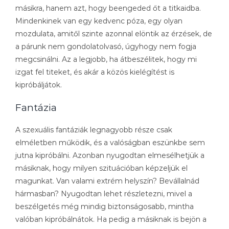
másikra, hanem azt, hogy beengeded őt a titkaidba.
Mindenkinek van egy kedvenc póza, egy olyan
mozdulata, amitől szinte azonnal elöntik az érzések, de
a párunk nem gondolatolvasó, úgyhogy nem fogja
megcsinálni. Az a legjobb, ha átbeszélitek, hogy mi
izgat fel titeket, és akár a közös kielégítést is
kipróbáljátok.
Fantázia
A szexuális fantáziák legnagyobb része csak
elméletben működik, és a valóságban eszünkbe sem
jutna kipróbálni. Azonban nyugodtan elmesélhetjük a
másiknak, hogy milyen szituációban képzeljük el
magunkat. Van valami extrém helyszín? Bevállalnád
hármasban? Nyugodtan lehet részletezni, mivel a
beszélgetés még mindig biztonságosabb, mintha
valóban kipróbálnátok. Ha pedig a másiknak is bejön a