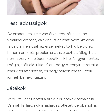
Testi adottságok
Az emberi test tele van érzékeny zónákkal, ami
valakinél örömet, valakinél fájdalmat okoz. Az erős
fájdalom nemcsak az érzelmeket törli ki belőlünk,
hanem erekciós problémákat is okozhat, főleg, ha a
nemi szerv közelében következik be. Nagyon fontos
még a játék előtt kideríteni, hogy mennyire szereti a
másik fél az érintést, és hogy milyen mozdulatok
jönnek be neki igazán.
Játékok
Végül fel lehet hozni a szexuális játékok témáját is.
Vannak férfiak, akik imádják az ötletet, de olyanok is,