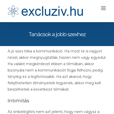
Kihagyás
Tanácsok a jobb szexhez
A jó szex titka a kommunikáció. Ha most te is nagyot
nézel, akkor megnyugtatlak, hiszen nem vagy egyedül.
Ha valakit megkérdezel ebben a témában, akkor
bizonyára nem a kommunikációt fogja felhozni, pedig
tényleg ez a legfontosabb. Ha azt akarod, hogy
felejthetetlen élményeitek legyenek, akkor meg kell
beszélnetek a következő témákat.
Intimitás
Az önkielégítés nem azt jelenti, hogy nem vágysz a