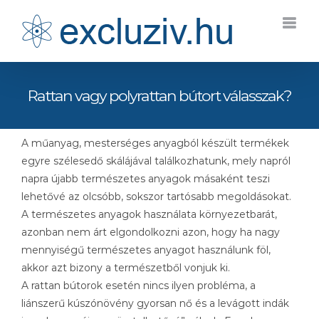
Kihagyás
Rattan vagy polyrattan bútort válasszak?
A műanyag, mesterséges anyagból készült termékek
egyre szélesedő skálájával találkozhatunk, mely napról
napra újabb természetes anyagok másaként teszi
lehetővé az olcsóbb, sokszor tartósabb megoldásokat.
A természetes anyagok használata környezetbarát,
azonban nem árt elgondolkozni azon, hogy ha nagy
mennyiségű természetes anyagot használunk föl,
akkor azt bizony a természetből vonjuk ki.
A rattan bútorok esetén nincs ilyen probléma, a
liánszerű kúszónövény gyorsan nő és a levágott indák