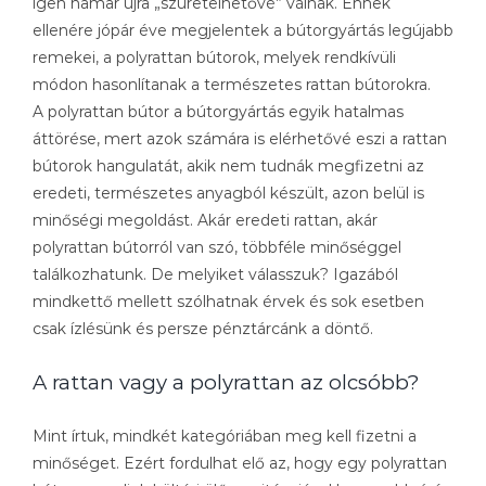
igen hamar újra „szüretelhetővé” válnak. Ennek
ellenére jópár éve megjelentek a bútorgyártás legújabb
remekei, a polyrattan bútorok, melyek rendkívüli
módon hasonlítanak a természetes rattan bútorokra.
A polyrattan bútor a bútorgyártás egyik hatalmas
áttörése, mert azok számára is elérhetővé eszi a rattan
bútorok hangulatát, akik nem tudnák megfizetni az
eredeti, természetes anyagból készült, azon belül is
minőségi megoldást. Akár eredeti rattan, akár
polyrattan bútorról van szó, többféle minőséggel
találkozhatunk. De melyiket válasszuk? Igazából
mindkettő mellett szólhatnak érvek és sok esetben
csak ízlésünk és persze pénztárcánk a döntő.
A rattan vagy a polyrattan az olcsóbb?
Mint írtuk, mindkét kategóriában meg kell fizetni a
minőséget. Ezért fordulhat elő az, hogy egy polyrattan