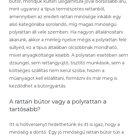
bútor, mondjuk kültéri ülőgarnitúra jóval borsosabb árú,
mint ugyanez a típus természetes rattanból,
amennyiben az eredeti rattan minősége inkább egy
alsó kategóriába sorolandó, míg magas minőségű
polyrattan áll vele szemben. Ha nagyon általánosítani
akarunk, akkor a mérleg nyelve mégis a polyrattan felé
süllyed, ez a típus általában olcsóbbnak mondható,
mivel anyagköltsége kisebb. A polyratan esetében sem
dzsungel, sem rattangyűjtő, tisztító munkások, sem a
költséges szállítás nem kerül szóba, hiszen a
műanyagot kell előállítani, formázni és már meg is
kezdődhet a bútorgyártás.
A rattan bútor vagy a polyrattan a
tartósabb?
Itt is holtversenyt hirdethetünk és itt is igaz, hogy a
minőség a döntő. Egy jó minőségű rattan bútor tűri a