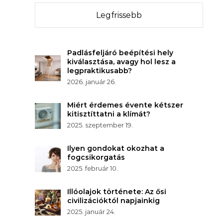
Legfrissebb
Padlásfeljáró beépítési hely
kiválasztása, avagy hol lesz a
legpraktikusabb?
2026. január 26.
Miért érdemes évente kétszer
kitisztíttatni a klímát?
2025. szeptember 19.
Ilyen gondokat okozhat a
fogcsikorgatás
2025. február 10.
Illóolajok története: Az ősi
civilizációktól napjainkig
2025. január 24.