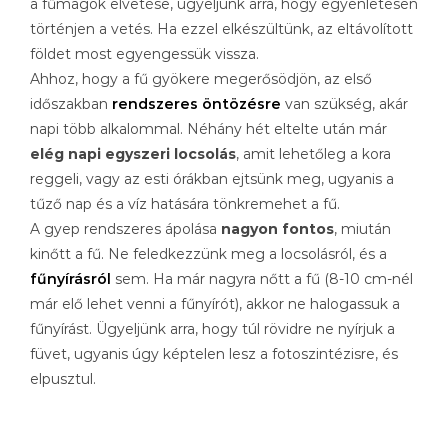
a fűmagok elvetése, ügyeljünk arra, hogy egyenletesen
történjen a vetés. Ha ezzel elkészültünk, az eltávolított
földet most egyengessük vissza.
Ahhoz, hogy a fű gyökere megerősödjön, az első
időszakban
rendszeres öntözésre
van szükség, akár
napi több alkalommal. Néhány hét eltelte után már
elég napi egyszeri locsolás
, amit lehetőleg a kora
reggeli, vagy az esti órákban ejtsünk meg, ugyanis a
tűző nap és a víz hatására tönkremehet a fű.
A gyep rendszeres ápolása
nagyon fontos
, miután
kinőtt a fű. Ne feledkezzünk meg a locsolásról, és a
fűnyírásról
sem. Ha már nagyra nőtt a fű (8-10 cm-nél
már elő lehet venni a fűnyírót), akkor ne halogassuk a
fűnyírást. Ügyeljünk arra, hogy túl rövidre ne nyírjuk a
füvet, ugyanis úgy képtelen lesz a fotoszintézisre, és
elpusztul.