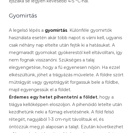
éjszaka se legyen kevesebb 4-5 °C-nál.
Gyomirtás
A legelső lépés a
gyomirtás
. Különféle gyomirtók
használata esetén akár több napot is várni kell, ugyanis
csak néhány nap eltelte után fejtik ki a hatásukat. A
megmaradt gyomokat gyökerestől kell eltávolítani, így
nem fognak visszanőni. Szükséges a talaj
elegyengetése, hogy a fű egyenesen nőjön. Ha ezzel
elkészültünk, jöhet a trágyázás művelete. A földre szórt
műtrágyát vagy gyeptrágyát forgassuk bele a földbe,
majd egyengessük el a földet.
Érdemes egy hetet pihentetni a földet
, hogy a
trágya kellőképpen eloszoljon. A pihenőidő letelte után
kezdhetünk neki a fűmag elvetésének. A föld felső
rétegét, nagyjából 1-3 cm-nyit távolítsuk el, és
öntözzük meg jó alaposan a talajt. Ezután következhet