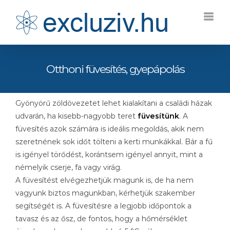
Kihagyás
Otthoni füvesítés, gyepápolás
Gyönyörű zöldövezetet lehet kialakítani a családi házak
udvarán, ha kisebb-nagyobb teret
füvesítünk
. A
füvesítés azok számára is ideális megoldás, akik nem
szeretnének sok időt tölteni a kerti munkákkal. Bár a fű
is igényel törődést, korántsem igényel annyit, mint a
némelyik cserje, fa vagy virág.
A füvesítést elvégezhetjük magunk is, de ha nem
vagyunk biztos magunkban, kérhetjük szakember
segítségét is. A füvesítésre a legjobb időpontok a
tavasz és az ősz, de fontos, hogy a hőmérséklet