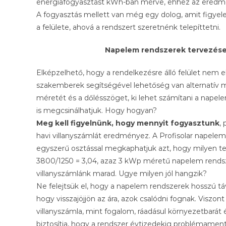
energiafogyasztást kWh-ban mérve, ehhez az eredmén
A fogyasztás mellett van még egy dolog, amit figyel
a felülete, ahová a rendszert szeretnénk telepíttetni.
Napelem rendszerek tervezése 
Elképzelhető, hogy a rendelkezésre álló felület nem 
szakemberek segítségével lehetőség van alternatív me
méretét és a dőlésszöget, ki lehet számítani a nape
is megcsinálhatjuk. Hogy hogyan?
Meg kell figyelnünk, hogy mennyit fogyasztunk
,
havi villanyszámlát eredményez. A Profisolar napele
egyszerű osztással megkaphatjuk azt, hogy milyen t
3800/1250 = 3,04, azaz 3 kWp méretű napelem rendsze
villanyszámlánk marad. Ugye milyen jól hangzik?
Ne felejtsük el, hogy a napelem rendszerek hosszú táv
hogy visszajöjjön az ára, azok csalódni fognak. Viszon
villanyszámla, mint fogalom, ráadásul környezetbarát
biztosítja, hogy a rendszer évtizedekig problémamen