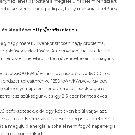
yhez lehet párosítani a megfelelő napelem rendszert.
embe kell venni, még pedig az, hogy mekkora a tetőnek
és kiépítése:
http://profiszolar.hu
elég nagy méretű, ilyenkor sincsen nagy probléma,
goldások kialakítására. Amennyiben tudjuk a felület
lem rendszer méretét. Ezt a műveletet akár mi magunk
 például 3800 kWh/év, ami számszerűsítve 15 000.-os
m rendszer teljesítménye 1250 kWh/kWp/év. Így egy
eljesítményű napelem rendszerre lesz szükségünk.
rre lesz szükségünk, és így 2-3 ezer forintos éves
ú befektetések, akik egy-két éven belül várják azt,
t ezzel a rendszerrel akár teljesen meg is szüntethető a
 és a megújuló energia, a soha el nem fogyó napenergia
tesen tudjon működni.