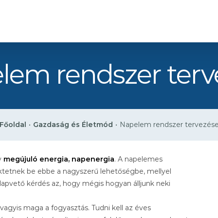
lem rendszer terv
Főoldal
•
Gazdaság és Életmód
•
Napelem rendszer tervezés
y
megújuló energia, napenergia
. A napelemes
ektetnek be ebbe a nagyszerű lehetőségbe, mellyel
alapvető kérdés az, hogy mégis hogyan álljunk neki
 vagyis maga a fogyasztás. Tudni kell az éves