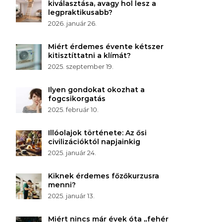
kiválasztása, avagy hol lesz a
legpraktikusabb?
2026. január 26.
Miért érdemes évente kétszer
kitisztíttatni a klímát?
2025. szeptember 19.
Ilyen gondokat okozhat a
fogcsikorgatás
2025. február 10.
Illóolajok története: Az ősi
civilizációktól napjainkig
2025. január 24.
Kiknek érdemes főzőkurzusra
menni?
2025. január 13.
Miért nincs már évek óta „fehér