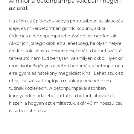
Amikor a betonpumpa valóban megéri
az árát
Ha eljön az építkezés, vagyis pontosabban az alapozás
ideje, és mixerbetontban gondolkodunk, akkor
érdemes a betonpumpa lehetőségét is megfontolni.
Akkor jön jól leginkább ez a lehetőség, ha olyan helyre
építkezünk, ahova a mixerkocsi, tehát a betont szállító
teherautó nem tud behajtani valamilyen okból. Ilyenkor
rendkívül időigényes a beton behordás, a betonpumpa
erre gyors és hatékony megoldást kínál. Lehet szűk az
utca, csúszós a talaj, így a munkagépek nehezen
tudnak közlekedni. A betonpumpával azonban
könnyendén oda lehet juttatni a betont, ahova kell,
hiszen, a hogyan azt említettük, akár 40 m hosszú cső
is tartozhat hozzá.