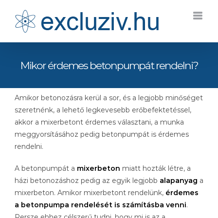
Kihagyás
Mikor érdemes betonpumpát rendelni?
Amikor betonozásra kerül a sor, és a legjobb minőséget
szeretnénk, a lehető legkevesebb erőbefektetéssel,
akkor a mixerbetont érdemes választani, a munka
meggyorsításához pedig betonpumpát is érdemes
rendelni.
A betonpumpát a
mixerbeton
miatt hozták létre, a
házi betonozáshoz pedig az egyik legjobb
alapanyag
a
mixerbeton. Amikor mixerbetont rendelünk,
érdemes
a betonpumpa rendelését is számításba venni
.
Persze ehhez célszerű tudni, hogy mi is az a