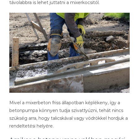
távolabbra is lehet juttatni a mixerkocsitól.
Mivel a mixerbeton friss állapotban képlékeny, így a
betonpumpa könnyen tudja szivattyúzni, tehát nincs
szükség arra, hogy talicskával vagy vödrökkel hordjuk a
rendeltetési helyére.