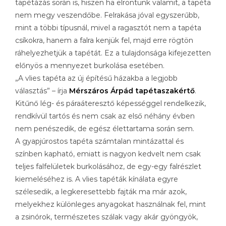
tapétázás során is, hiszen ha elrontunk valamit, a tapéta
nem megy veszendőbe. Felrakása jóval egyszerűbb,
mint a többi típusnál, mivel a ragasztót nem a tapéta
csíkokra, hanem a falra kenjük fel, majd erre rögtön
ráhelyezhetjük a tapétát. Ez a tulajdonsága kifejezetten
előnyös a mennyezet burkolása esetében.
„A vlies tapéta az új építésű házakba a legjobb
választás” – írja
Mérszáros Árpád tapétaszakértő
.
Kitűnő lég- és páraáteresztő képességgel rendelkezik,
rendkívül tartós és nem csak az első néhány évben
nem penészedik, de egész élettartama során sem.
A gyapjúrostos tapéta számtalan mintázattal és
színben kapható, emiatt is nagyon kedvelt nem csak
teljes falfelületek burkolásához, de egy-egy falrészlet
kiemeléséhez is. A vlies tapéták kínálata egyre
szélesedik, a legkeresettebb fajták ma már azok,
melyekhez különleges anyagokat használnak fel, mint
a zsinórok, természetes szálak vagy akár gyöngyök,