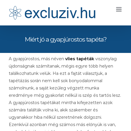
Kihagyás
Miért jó a gyapjúrostos tapéta?
A gyapjúrostos, más néven
vlies tapéták
viszonylag
újdonságnak számítanak, mégis egyre több helyen
találkozhatunk velük. Ha ezt a fajtát választjuk, a
tapétázás során nem kell sok bonyodalommal
számolnunk, a saját kezűleg végzett munka
eredménye még gyakorlat nélkül is szép és tartós lesz.
A gyapjúrostos tapétákat mintha kifejezetten azok
számára találták volna ki, akik szakember és
ugyanakkor hiba nélkül szeretnének dolgozni.
Ezenkívül azonban még számos más előnyük is van,