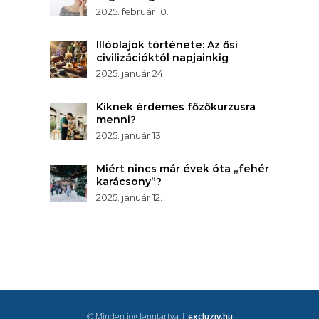
2025. február 10.
Illóolajok története: Az ősi
civilizációktól napjainkig
2025. január 24.
Kiknek érdemes főzőkurzusra
menni?
2025. január 13.
Miért nincs már évek óta „fehér
karácsony”?
2025. január 12.
© Minden jog fenntartva |
excluziv.hu