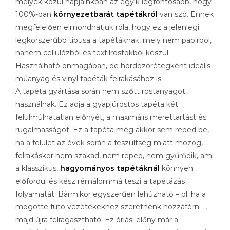
melyek közül napjainkban az egyik legfontosabb, hogy
100%-ban
környezetbarát tapétákról
van szó. Ennek
megfelelően elmondhatjuk róla, hogy ez a jelenlegi
legkorszerűbb típusa a tapétáknak, mely nem papírból,
hanem cellulózból és textilrostokból készül.
Használható önmagában, de hordozórétegként ideális
műanyag és vinyl tapéták felrakásához is.
A tapéta gyártása során nem szőtt rostanyagot
használnak. Ez adja a gyapjúrostos tapéta két
felülmúlhatatlan előnyét, a maximális mérettartást és
rugalmasságot. Ez a tapéta még akkor sem reped be,
ha a felület az évek során a feszültség miatt mozog,
felrakáskor nem szakad, nem reped, nem gyűrődik, ami
a klasszikus,
hagyományos tapétáknál
könnyen
előfordul és kész rémálommá teszi a tapétázás
folyamatát. Bármikor egyszerűen lehúzható – pl. ha a
mögötte futó vezetékekhez szeretnénk hozzáférni -,
majd újra felragasztható. Ez óriási előny már a