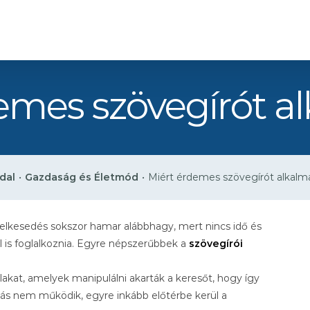
emes szövegírót a
dal
•
Gazdaság és Életmód
•
Miért érdemes szövegírót alkalm
lelkesedés sokszor hamar alábbhagy, mert nincs idő és
 is foglalkoznia. Egyre népszerűbbek a
szövegírói
lakat, amelyek manipulálni akarták a keresőt, hogy így
oldás nem működik, egyre inkább előtérbe kerül a