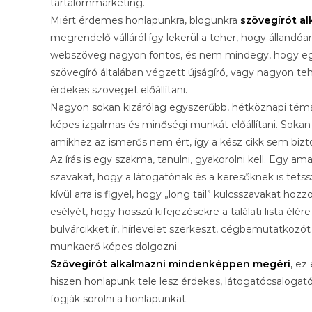
tartalommarketing.
Miért érdemes honlapunkra, blogunkra
szövegírót al
megrendelő válláról így lekerül a teher, hogy állandóan
webszöveg nagyon fontos, és nem mindegy, hogy egy pr
szövegíró általában végzett újságíró, vagy nagyon te
érdekes szöveget előállítani.
Nagyon sokan kizárólag egyszerűbb, hétköznapi témák
képes izgalmas és minőségi munkát előállítani. Sokan 
amikhez az ismerős nem ért, így a kész cikk sem bizto
Az írás is egy szakma, tanulni, gyakorolni kell. Egy a
szavakat, hogy a látogatónak és a keresőknek is tets
kívül arra is figyel, hogy „long tail” kulcsszavakat ho
esélyét, hogy hosszú kifejezésekre a találati lista él
bulvárcikket ír, hírlevelet szerkeszt, cégbemutatkozót
munkaerő képes dolgozni.
Szövegírót alkalmazni mindenképpen megéri
, ez
hiszen honlapunk tele lesz érdekes, látogatócsalogató 
fogják sorolni a honlapunkat.