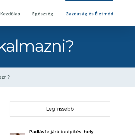
Kezdőlap
Egészség
Gazdaság és Életmód
lkalmazni?
azni?
Legfrissebb
Padlásfeljáró beépítési hely