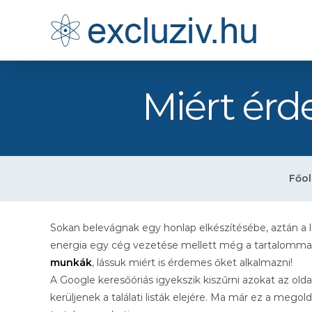
Kihagyás
Miért érd
Főol
Sokan belevágnak egy honlap elkészítésébe, aztán a 
energia egy cég vezetése mellett még a tartalommal
munkák
, lássuk miért is érdemes őket alkalmazni!
A Google keresőóriás igyekszik kiszűrni azokat az olda
kerüljenek a találati listák elejére. Ma már ez a meg