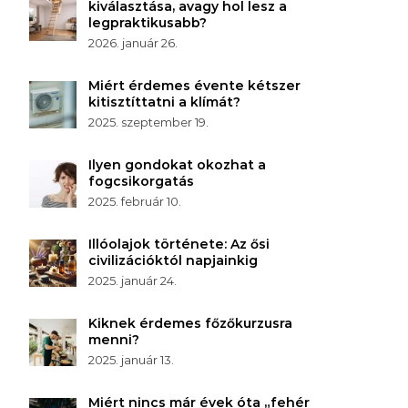
kiválasztása, avagy hol lesz a
legpraktikusabb?
2026. január 26.
Miért érdemes évente kétszer
kitisztíttatni a klímát?
2025. szeptember 19.
Ilyen gondokat okozhat a
fogcsikorgatás
2025. február 10.
Illóolajok története: Az ősi
civilizációktól napjainkig
2025. január 24.
Kiknek érdemes főzőkurzusra
menni?
2025. január 13.
Miért nincs már évek óta „fehér