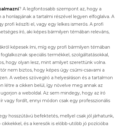
kalmazni
? A legfontosabb szempont az, hogy a
 a honlapjának a tartalmi részével legyen elfoglalva. A
ofi készíti el, vagy egy lelkes ismerős. A profi
hetséges író, aki képes bármilyen témában releváns,
ról képesek írni, míg egy profi bármilyen témában
foglalkoznak speciális termékkel, szolgáltatásokkal,
s, hogy olyan lesz, mint amilyet szerettünk volna.
matőr nem biztos, hogy képes úgy csűrni-csavarni a
szen. A webes szövegíró a helyesíráson és a tartalmon
zzon létre a cikken belül, így növelve meg annak az
ére ugorjon a weboldal. Az sem mindegy, hogy az író
 ír vagy fordít, ennyi módon csak egy professzionális
 egy hosszútávú befektetés, mellyel csak jól járhatunk,
cikkekkel, és a keresők is előbb-utóbb jó pozícióba