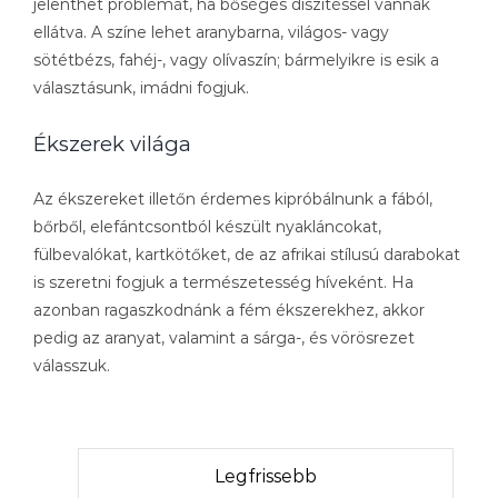
jelenthet problémát, ha bőséges díszítéssel vannak
ellátva. A színe lehet aranybarna, világos- vagy
sötétbézs, fahéj-, vagy olívaszín; bármelyikre is esik a
választásunk, imádni fogjuk.
Ékszerek világa
Az ékszereket illetőn érdemes kipróbálnunk a fából,
bőrből, elefántcsontból készült nyakláncokat,
fülbevalókat, kartkötőket, de az afrikai stílusú darabokat
is szeretni fogjuk a természetesség híveként. Ha
azonban ragaszkodnánk a fém ékszerekhez, akkor
pedig az aranyat, valamint a sárga-, és vörösrezet
válasszuk.
Legfrissebb