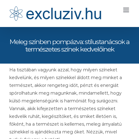
Kihagyás
Meleg színben pompázva: stílustanácsok a
természetes színek kedvelőinek
Ha tisztában vagyunk azzal, hogy milyen színeket
kedvelünk, és milyen színekkel áldott meg minket a
természet, akkor rengeteg időt, pénzt és energiát
spórolhatunk meg magunknak, mindamellett, hogy
külső megjelenségünk is harmóniát fog surágozni.
Vannak, akik kifejezetten a természetes színeket
kedvelik ruhát, kiegészítőket, és smiket illetően is,
főként, ha a természet is kellemes, meleg árnyalatú
színekkel is ajándékozta meg őket. Nézzük, mivel