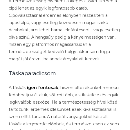
A természetesség híveként a kiegészítőket illetően a
cipő lehet az egyik legfontosabb darab.
Cipőválasztásnál érdemes előnyben részesíteni a
lapostalpú, vagy esetleg közepesen magas sarkú
darabokat, ami lehet barna, elefántcsont-, vagy esetleg
olíva színű. A hangsúly pedig a kényelmességen van,
hiszen egy platformos magassarkúban a
természetességet kedvelő hölgy akkor sem fogja
magát jól érezni, ha annak árnyalatait kedveli.
Táskaparadicsom
A táskák
igen fontosak
, hiszen öltözékünket remekül
fedobhatjuk általuk, sőt mi több, a stíluskifejezés egyik
legkiválóbb eszköze. Ha a természetesség hívei közé
tartozunk, érdemes ízlésünket ezek kiválasztásánál is
szem előtt tartani. A naturális anyagokból készült
táskák a legmegfelelőbbek, és természetesen az sem