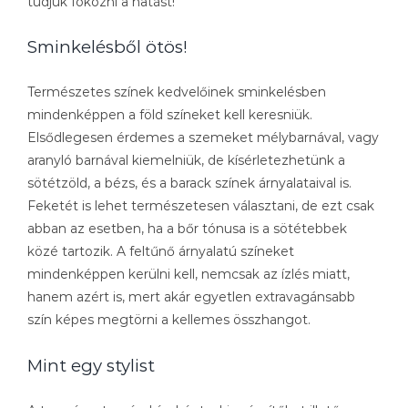
tudjuk fokozni a hatást!
Sminkelésből ötös!
Természetes színek kedvelőinek sminkelésben
mindenképpen a föld színeket kell keresniük.
Elsődlegesen érdemes a szemeket mélybarnával, vagy
aranyló barnával kiemelniük, de kísérletezhetünk a
sötétzöld, a bézs, és a barack színek árnyalataival is.
Feketét is lehet természetesen választani, de ezt csak
abban az esetben, ha a bőr tónusa is a sötétebbek
közé tartozik. A feltűnő árnyalatú színeket
mindenképpen kerülni kell, nemcsak az ízlés miatt,
hanem azért is, mert akár egyetlen extravagánsabb
szín képes megtörni a kellemes összhangot.
Mint egy stylist