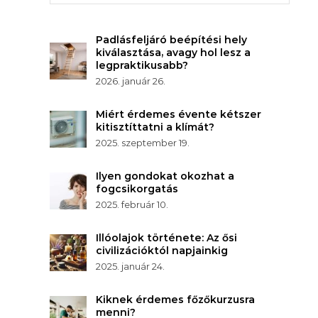
Padlásfeljáró beépítési hely
kiválasztása, avagy hol lesz a
legpraktikusabb?
2026. január 26.
Miért érdemes évente kétszer
kitisztíttatni a klímát?
2025. szeptember 19.
Ilyen gondokat okozhat a
fogcsikorgatás
2025. február 10.
Illóolajok története: Az ősi
civilizációktól napjainkig
2025. január 24.
Kiknek érdemes főzőkurzusra
menni?