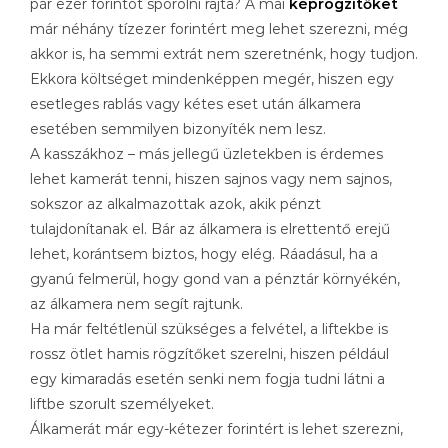
pár ezer forintot spórolni rajta? A mai
képrögzítőket
már néhány tízezer forintért meg lehet szerezni, még
akkor is, ha semmi extrát nem szeretnénk, hogy tudjon.
Ekkora költséget mindenképpen megér, hiszen egy
esetleges rablás vagy kétes eset után álkamera
esetében semmilyen bizonyíték nem lesz.
A kasszákhoz – más jellegű üzletekben is érdemes
lehet kamerát tenni, hiszen sajnos vagy nem sajnos,
sokszor az alkalmazottak azok, akik pénzt
tulajdonítanak el. Bár az álkamera is elrettentő erejű
lehet, korántsem biztos, hogy elég. Ráadásul, ha a
gyanú felmerül, hogy gond van a pénztár környékén,
az álkamera nem segít rajtunk.
Ha már feltétlenül szükséges a felvétel, a liftekbe is
rossz ötlet hamis rögzítőket szerelni, hiszen például
egy kimaradás esetén senki nem fogja tudni látni a
liftbe szorult személyeket.
Álkamerát már egy-kétezer forintért is lehet szerezni,