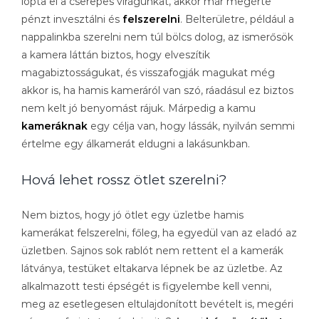
lopta el a cserepes virágunkat, akkor már megérte
pénzt invesztálni és
felszerelni
. Belterületre, például a
nappalinkba szerelni nem túl bölcs dolog, az ismerősök
a kamera láttán biztos, hogy elveszítik
magabiztosságukat, és visszafogják magukat még
akkor is, ha hamis kameráról van szó, ráadásul ez biztos
nem kelt jó benyomást rájuk. Márpedig a kamu
kameráknak
egy célja van, hogy lássák, nyilván semmi
értelme egy álkamerát eldugni a lakásunkban.
Hová lehet rossz ötlet szerelni?
Nem biztos, hogy jó ötlet egy üzletbe hamis
kamerákat felszerelni, főleg, ha egyedül van az eladó az
üzletben. Sajnos sok rablót nem rettent el a kamerák
látványa, testüket eltakarva lépnek be az üzletbe. Az
alkalmazott testi épségét is figyelembe kell venni,
meg az esetlegesen eltulajdonított bevételt is, megéri