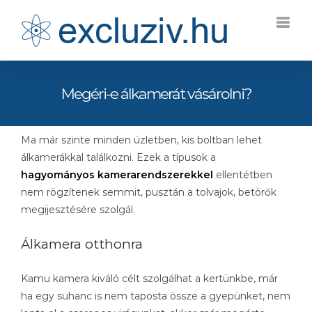
Kihagyás
Megéri-e álkamerát vásárolni?
Ma már szinte minden üzletben, kis boltban lehet
álkamerákkal találkozni. Ezek a típusok a
hagyományos kamerarendszerekkel
ellentétben
nem rögzítenek semmit, pusztán a tolvajok, betörők
megijesztésére szolgál.
Álkamera otthonra
Kamu kamera kiváló célt szolgálhat a kertünkbe, már
ha egy suhanc is nem taposta össze a gyepünket, nem