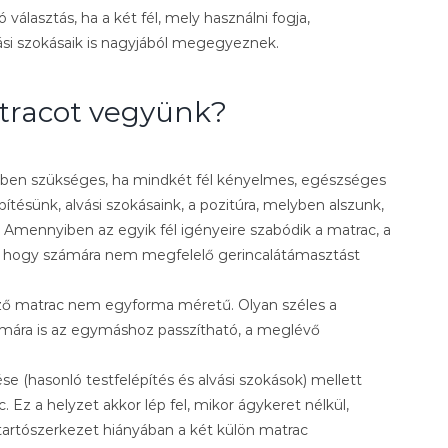
lasztás, ha a két fél, mely használni fogja,
ási szokásaik is nagyjából megegyeznek.
atracot vegyünk?
ben szükséges, ha mindkét fél kényelmes, egészséges
építésünk, alvási szokásaink, a pozitúra, melyben alszunk,
. Amennyiben az egyik fél igényeire szabódik a matrac, a
e, hogy számára nem megfelelő gerincalátámasztást
ző matrac nem egyforma méretű. Olyan széles a
ámára is az egymáshoz passzítható, a meglévő
se (hasonló testfelépítés és alvási szokások) mellett
z a helyzet akkor lép fel, mikor ágykeret nélkül,
a tartószerkezet hiányában a két külön matrac