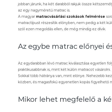
jobban járunk, ha két darabból rakjuk össze kétszem
az egy nagyméretű matrac is.
A magyar
matracvásárlási szokások felmérése
sor
matractípust részesítik előnyben, nem pedig a két kü
szól ezen megoldás ellen, de még mindig ez dívik.
Az egybe matrac előnyei és
Az egydarabban lévő matrac kiválasztása egyetlen fo
praktikusabbnak is, mint két külön matracot vásárolni
Sokkal több hátránya van, mint előnye. Nehezebb kez
közben, és magasfokú egyenetlen kopás figyelhető 
Mikor lehet megfelelő a k