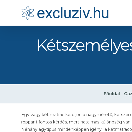
Kihagyás
Kétszemélyes
Főoldal
•
Gaz
Egy vagy két matrac kerüljön a nagyméretű, kétsze
roppant fontos kérdés, mert hatalmas különbség van 
Néhány ágytípus mindenképpen igényli a kétmatracos