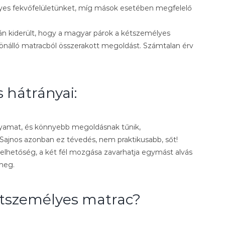
élyes fekvőfelületünket, míg mások esetében megfelelő
án kiderült, hogy a magyar párok a kétszemélyes
lönálló matracból összerakott megoldást. Számtalan érv
 hátrányai:
lyamat, és könnyebb megoldásnak tűnik,
. Sajnos azonban ez tévedés, nem praktikusabb, sőt!
elhetőség, a két fél mozgása zavarhatja egymást alvás
meg.
étszemélyes matrac?