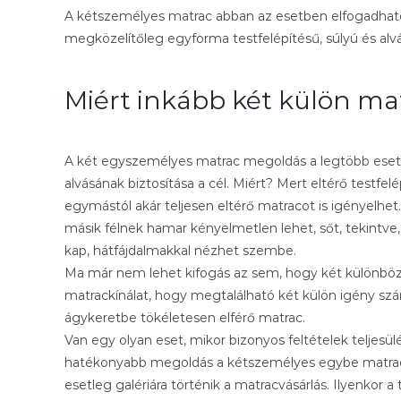
A kétszemélyes matrac abban az esetben elfogadható vá
megközelítőleg egyforma testfelépítésű, súlyú és alv
Miért inkább két külön m
A két egyszemélyes matrac megoldás a legtöbb eset
alvásának biztosítása a cél. Miért? Mert eltérő testfel
egymástól akár teljesen eltérő matracot is igényelhet
másik félnek hamar kényelmetlen lehet, sőt, tekintv
kap, hátfájdalmakkal nézhet szembe.
Ma már nem lehet kifogás az sem, hogy két különbö
matrackínálat, hogy megtalálható két külön igény sz
ágykeretbe tökéletesen elférő matrac.
Van egy olyan eset, mikor bizonyos feltételek teljesülé
hatékonyabb megoldás a kétszemélyes egybe matrac. E
esetleg galériára történik a matracvásárlás. Ilyenkor 