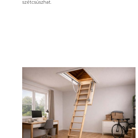
szétcsúszhat.