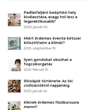
Padlásfeljáró beépítési hely
kiválasztása, avagy hol lesz a
legpraktikusabb?
2026. január 26.
Miért érdemes évente kétszer
kitisztíttatni a klímát?
2025. szeptember 19.
Ilyen gondokat okozhat a
fogcsikorgatás
2025. február 10.
Illóolajok története: Az ősi
civilizációktól napjainkig
2025. január 24.
Kiknek érdemes főzőkurzusra
menni?