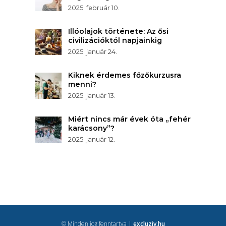
2025. február 10.
Illóolajok története: Az ősi
civilizációktól napjainkig
2025. január 24.
Kiknek érdemes főzőkurzusra
menni?
2025. január 13.
Miért nincs már évek óta „fehér
karácsony”?
2025. január 12.
© Minden jog fenntartva |
excluziv.hu