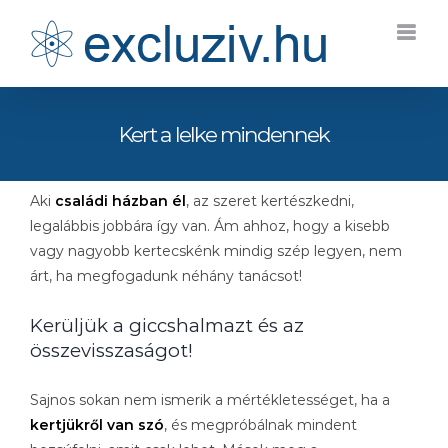
Kihagyás
Kert a lelke mindennek
Aki
családi házban él
, az szeret kertészkedni,
legalábbis jobbára így van. Ám ahhoz, hogy a kisebb
vagy nagyobb kertecskénk mindig szép legyen, nem
árt, ha megfogadunk néhány tanácsot!
Kerüljük a giccshalmazt és az
összevisszaságot!
Sajnos sokan nem ismerik a mértékletességet, ha a
kertjükről van szó
, és megpróbálnak mindent