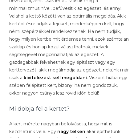
bezsúfolni, amit csak lehet. Mások meg a
minimalizmus hívei, befüvesítik az egészet, és ennyi.
Valahol a kettő között van az optimális megoldás. Akik
kertépítésre adják a fejüket, mindenképpen kell, hogy
némi szépérzékkel rendelkezzenek. Ha nem tudják,
hogy milyen kertbe mit érdemes tenni, azok számtalan
szaklap és honlap közül választhatnak, melyek
segítségével megcsinálhatják az egészet. A
gazdagabbak felvehetnek egy építészt vagy egy
kerttervezőt, akik megálmodja az egészet, nekünk már
csak a
kivitelezést kell megoldani
. Viszont hiába egy
szépen felépített kert, bizony, ha nem gondozzuk,
akkor nagyon csúnya lesz rövid időn belül!
Mi dobja fel a kertet?
A kert mérete nagyban befolyásolja, hogy mit is
kezdhetünk vele. Egy
nagy telken
akár építhetünk