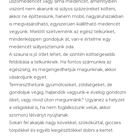
úszómedencét vagy sima medencét, amennyiben
viszont nem akarunk rá súlyos százezreket költeni,
akkor ne építtessünk, hanem mobil, nagyáruházakban
is megvásárolható, egyszerűen kiállítható medencét
vegyünk. Mielőtt szétvernénk az egész telkünket,
mindenképpen gondoljuk át, van-e értelme egy
medencét süllyesztenünk oda.
A szauna is jó ötlet lehet, de szintén költségesebb
feldobása a telkünknek. Ha fontos számunkra az
egészség, és megengedhetjük magunknak, akkor
vásároljunk egyet.
Termeszthetünk gyümölcsöket, zöldségeket, de
gondoljuk végig, hajlandók vagyunk-e évekig gondozni
őket, vagy rövid úton megunnánk? Ugyanez a helyzet
a virágokkal is, ha nem foglalkozunk velük, akkor
szomorú látványt nyújtanak.
Sokan fel akarják nagy kövekkel, szökőkúttal, giccses
törpékkel és egyéb kiegészítőkkel dobni a kertet.