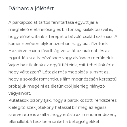
Párharc a jólétért
A párkapcsolat tartós fenntartása együtt jár a
megfelelő életminőség és biztonság kialakításával is,
hogy előkészítsük a terepet a bővülő család számára. A
karrier nevében olykor azonban nagy árat fizetünk.
Hazaérve már a fáradtság veszi át az uralmat, és az
együttlétek a tv nézésben vagy alvásban merülnek ki.
Vajon ha ritkulnak az együttléteink, mit tehetünk érte,
hogy változzon? Létezik más megoldás is, mint az,
hogy a sokadik romantikus film megnézésén keresztül
próbáljuk megélni az életünkből jelenleg hiányzó
vágyainkat.
Kutatások bizonyítják, hogy a párok közötti rendszeres
kielégítő szex jótékony hatással bír még az egész
szervezetre is azáltal, hogy erősíti az immunrendszert,
ellenállóbbá tesz bennünket a betegségekkel