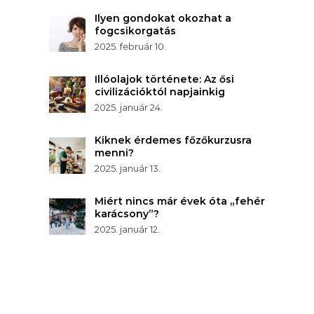
Ilyen gondokat okozhat a
fogcsikorgatás
2025. február 10.
Illóolajok története: Az ősi
civilizációktól napjainkig
2025. január 24.
Kiknek érdemes főzőkurzusra
menni?
2025. január 13.
Miért nincs már évek óta „fehér
karácsony”?
2025. január 12.