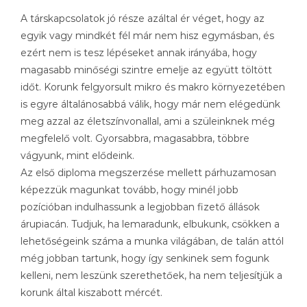
A társkapcsolatok jó része azáltal ér véget, hogy az
egyik vagy mindkét fél már nem hisz egymásban, és
ezért nem is tesz lépéseket annak irányába, hogy
magasabb minőségi szintre emelje az együtt töltött
időt. Korunk felgyorsult mikro és makro környezetében
is egyre általánosabbá válik, hogy már nem elégedünk
meg azzal az életszínvonallal, ami a szüleinknek még
megfelelő volt. Gyorsabbra, magasabbra, többre
vágyunk, mint elődeink.
Az első diploma megszerzése mellett párhuzamosan
képezzük magunkat tovább, hogy minél jobb
pozícióban indulhassunk a legjobban fizető állások
árupiacán. Tudjuk, ha lemaradunk, elbukunk, csökken a
lehetőségeink száma a munka világában, de talán attól
még jobban tartunk, hogy így senkinek sem fogunk
kelleni, nem leszünk szerethetőek, ha nem teljesítjük a
korunk által kiszabott mércét.