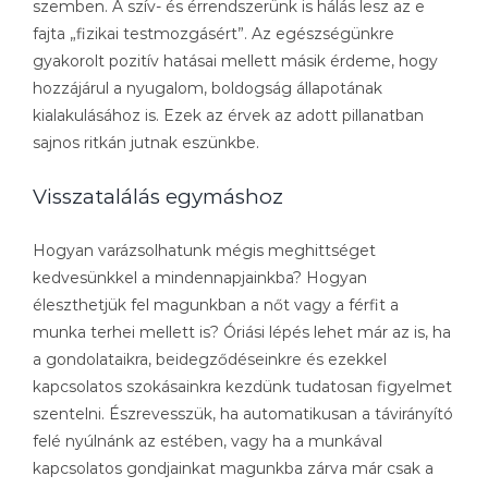
szemben. A szív- és érrendszerünk is hálás lesz az e
fajta „fizikai testmozgásért”. Az egészségünkre
gyakorolt pozitív hatásai mellett másik érdeme, hogy
hozzájárul a nyugalom, boldogság állapotának
kialakulásához is. Ezek az érvek az adott pillanatban
sajnos ritkán jutnak eszünkbe.
Visszatalálás egymáshoz
Hogyan varázsolhatunk mégis meghittséget
kedvesünkkel a mindennapjainkba? Hogyan
éleszthetjük fel magunkban a nőt vagy a férfit a
munka terhei mellett is? Óriási lépés lehet már az is, ha
a gondolataikra, beidegződéseinkre és ezekkel
kapcsolatos szokásainkra kezdünk tudatosan figyelmet
szentelni. Észrevesszük, ha automatikusan a távirányító
felé nyúlnánk az estében, vagy ha a munkával
kapcsolatos gondjainkat magunkba zárva már csak a