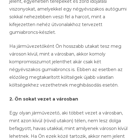
jelent, egyenetlen terepeket és zord időjárási
viszonyokat, amelyekkel egy négyévszakos autógumi
sokkal nehezebben veszi fel a harcot, mint a
kifejezetten nehéz útvonalakhoz tervezett
gumiabroncs-készlet.
Ha járművezetőként Ön hosszabb utakat tesz meg
városon kívül, mint a városban, akkor komoly
kompromisszumot jelenthet akár csak két
négyévszakos gumiabroncs is. Ebben az esetben az
előzőleg megtakarított költségek újabb váratlan
költségekhez vezethetnek meghibásodás esetén.
2. Ön sokat vezet a városban
Egy olyan járművezető, aki többet vezet a városban,
mint azon kívül (rövid utakon) télen, nem lesz dolga
befagyott, havas utakkal, mint amilyenek városon kívül
lehetnek. Ha Ön ezek közé tartozik, akkor nem jelent