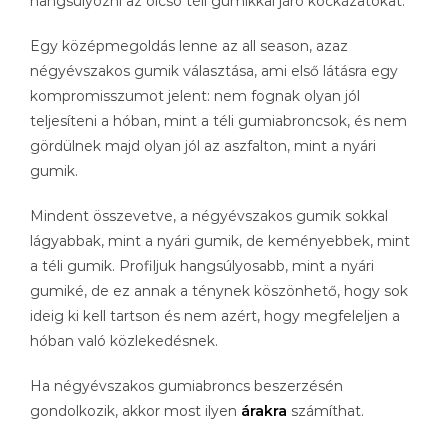
hangsúlyozni az olcsó téli gumikkal járó kockázatokat.
Egy középmegoldás lenne az all season, azaz
négyévszakos gumik választása, ami első látásra egy
kompromisszumot jelent: nem fognak olyan jól
teljesíteni a hóban, mint a téli gumiabroncsok, és nem
gördülnek majd olyan jól az aszfalton, mint a nyári
gumik.
Mindent összevetve, a négyévszakos gumik sokkal
lágyabbak, mint a nyári gumik, de keményebbek, mint
a téli gumik. Profiljuk hangsúlyosabb, mint a nyári
gumiké, de ez annak a ténynek köszönhető, hogy sok
ideig ki kell tartson és nem azért, hogy megfeleljen a
hóban való közlekedésnek.
Ha négyévszakos gumiabroncs beszerzésén
gondolkozik, akkor most ilyen
árakra
számíthat.