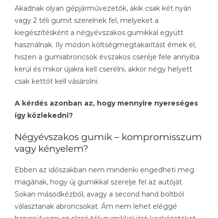
Akadnak olyan gépjárművezetők, akik csak két nyári
vagy 2 téli gumit szerelnek fel, melyeket a
kiegészítésként a négyévszakos gumikkal együtt
használnak. Ily módon költségmegtakarítást érnek el,
hiszen a gumiabroncsok évszakos cseréje fele annyiba
kerül és mikor újakra kell cserélni, akkor négy helyett
csak kettőt kell vásárolni.
A kérdés azonban az, hogy mennyire nyereséges
így közlekedni?
Négyévszakos gumik – kompromisszum
vagy kényelem?
Ebben az időszakban nem mindenki engedheti meg
magának, hogy új gumikkal szerelje fel az autóját.
Sokan másodkézből, avagy a second hand boltból
választanak abroncsokat. Ám nem lehet eléggé