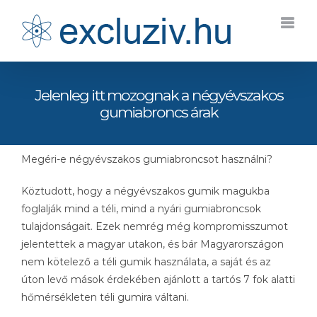
Kihagyás
Jelenleg itt mozognak a négyévszakos
gumiabroncs árak
Megéri-e négyévszakos gumiabroncsot használni?
Köztudott, hogy a négyévszakos gumik magukba
foglalják mind a téli, mind a nyári gumiabroncsok
tulajdonságait. Ezek nemrég még kompromisszumot
jelentettek a magyar utakon, és bár Magyarországon
nem kötelező a téli gumik használata, a saját és az
úton levő mások érdekében ajánlott a tartós 7 fok alatti
hőmérsékleten téli gumira váltani.