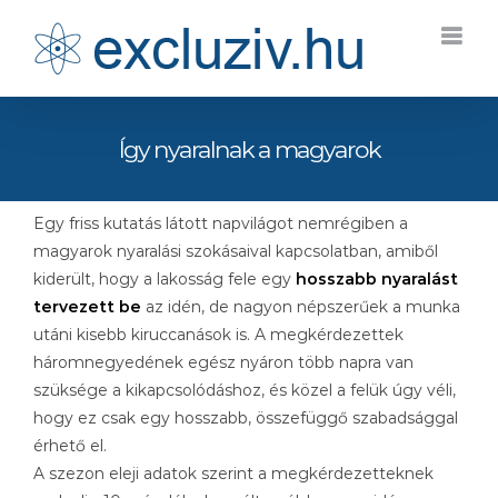
Kihagyás
Így nyaralnak a magyarok
Egy friss kutatás látott napvilágot nemrégiben a
magyarok nyaralási szokásaival kapcsolatban, amiből
kiderült, hogy a lakosság fele egy
hosszabb nyaralást
tervezett be
az idén, de nagyon népszerűek a munka
utáni kisebb kiruccanások is. A megkérdezettek
háromnegyedének egész nyáron több napra van
szüksége a kikapcsolódáshoz, és közel a felük úgy véli,
hogy ez csak egy hosszabb, összefüggő szabadsággal
érhető el.
A szezon eleji adatok szerint a megkérdezetteknek