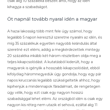
csak alig 10 százaléka beszélt arról, hogy az idén
kihagyja a szabadságot.
Öt napnál tovább nyaral idén a magyar
A hazai lakosság több mint fele úgy számol, hogy
legalább 5 napon keresztül szeretne nyaralni az idén, és
míg 35 százalékuk egyetlen nagyobb kirándulás által
szeretné ezt elérni, addig a megkérdezettek mintegy
20 százaléka inkább két-három részletben oldja meg a
teljes kikapcsolódást. A kutatásból kiderült, hogy a
magyarok is igénylik a hosszabb kikapcsolódást, ebből
kifolyólag háromnegyedük úgy gondolja, hogy egy pár
napos kiruccanás legalább szükségeltetik ahhoz, hogy
kipihenjük a mindennapok fáradalmait, de rengetegen
úgy vélik, hogy ezt csak egy nagyon hosszú
szabadsággal lehet elérni. Az országból idén is csak egy
nagyon kis réteg nem utazik el sehová, ezáltal alig 11