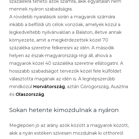
százalékra tehető azok számra, akik egyáltalán nem
mennek nyáron szabadságra.
A rövidebb nyaralások során a magyarok számára
inkább a belföldi úti célok vonzóak, amelyek közül a
legkedveltebb nyilvánvalóan a Balaton, illetve annak
környezete, amit a megkérdezettek közel 70
százaléka szeretne felkeresni az idén. A második
helyen az észak-magyarországi régi áll, ahová a
magyarok közel 40 százaléka szeretne ellátogatni. A
hosszabb szabadságot tervezők közel fele külföldet
választotta magának az idén is. A legnépszerűbb
mindközül
Horvátország
, aztán Görögország, Ausztria
és
Olaszország
.
Sokan hetente kimozdulnak a nyáron
Meglepően jó az arány azok között a magyarok között,
akik a nyári estéken szívesen mozdulnak ki otthonról