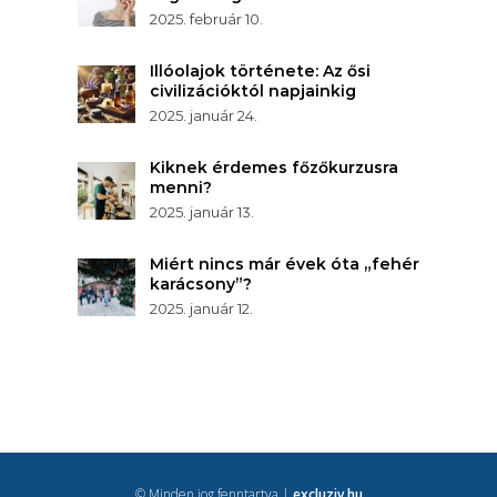
2025. február 10.
Illóolajok története: Az ősi
civilizációktól napjainkig
2025. január 24.
Kiknek érdemes főzőkurzusra
menni?
2025. január 13.
Miért nincs már évek óta „fehér
karácsony”?
2025. január 12.
© Minden jog fenntartva |
excluziv.hu