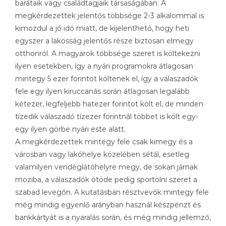
barátaik vagy családtagjaik társaságában. A
megkérdezettek jelentős többsége 2-3 alkalommal is
kimozdul a jó idő miatt, de kijelenthető, hogy heti
egyszer a lakosság jelentős része biztosan elmegy
otthonról. A magyarok többsége szeret is költekezni
ilyen esetekben, így a nyári programokra átlagosan
mintegy 5 ezer forintot költenek el, így a válaszadók
fele egy ilyen kiruccanás során átlagosan legalább
kétezer, legfeljebb hatezer forintot költ el, de minden
tízedik válaszadó tízezer forintnál többet is költ egy-
egy ilyen görbe nyári este alatt.
A megkérdezettek mintegy fele csak kimegy és a
városban vagy lakóhelye közelében sétál, esetleg
valamilyen vendéglátóhelyre megy, de sokan járnak
moziba, a válaszadók ötöde pedig sportolni szeret a
szabad levegőn. A kutatásban résztvevők mintegy fele
még mindig egyenlő arányban használ készpénzt és
bankkártyát is a nyaralás során, és még mindig jellemző,