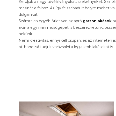
Kerüljük a nagy tévéállványokat, szekrényeket. Szinté
masinát a falhoz. Az így felszabadult helyre mehet val
dolgainkat.
Számtalan egyéb ötlet van az apró
garzonlakások
be
akár a egy mini mosógépet is beszerezhetünk, összec
nekünk.
Némi kreativitás, ennyi kell csupán, és az interneten i
otthonossá tudjuk varázsolni a legkisebb lakásokat is.