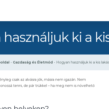
használjuk ki a kis
oldal
•
Gazdaság és Életmód
•
Hogyan használjuk ki a kis laká
tényleg csak az alvásra jók, másra nem igazán. Nem
nossá tenni, de pár trükkel – ha meg nem is növelhető
lyen helyeken?