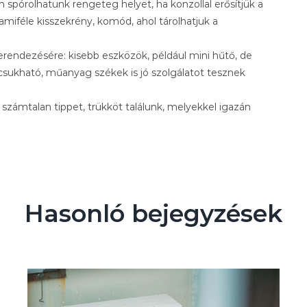
n spórolhatunk rengeteg helyet, ha konzollal erősítjük a
amiféle kisszekrény, komód, ahol tárolhatjuk a
rendezésére: kisebb eszközök, például mini hűtő, de
sukható, műanyag székek is jó szolgálatot tesznek
s számtalan tippet, trükköt találunk, melyekkel igazán
Hasonló bejegyzések