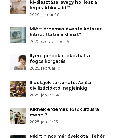
kiválasztása, avagy hol lesz a
legpraktikusabb?
2026. január 26.
Miért érdemes évente kétszer
kitisztíttatni a klímát?
2025. szeptember 19.
Ilyen gondokat okozhat a
fogcsikorgatás
2025. február 10.
Illóolajok története: Az ősi
civilizációktól napjainkig
2025. január 24.
Kiknek érdemes főzőkurzusra
menni?
2025. január 13.
Miért nincs már évek óta „fehér