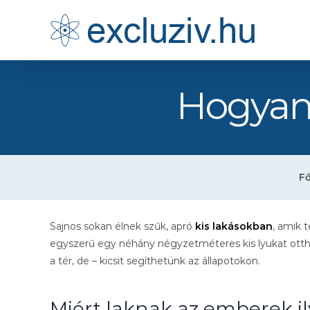
Kihagyás
Hogyan 
Fő
Sajnos sokan élnek szűk, apró
kis lakásokban
, amik 
egyszerű egy néhány négyzetméteres kis lyukat ottho
a tér, de – kicsit segíthetünk az állapotokon.
Miért laknak az emberek i