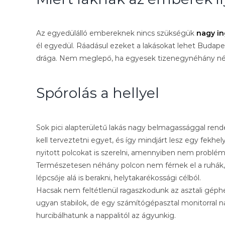
Az egyedülálló embereknek nincs szükségük
nagy in
él egyedül. Ráadásul ezeket a lakásokat lehet Buda
drága. Nem meglepő, ha egyesek tizenegynéhány n
Spórolás a hellyel
Sok pici alapterületű lakás nagy belmagassággal rende
kell terveztetni egyet, és így mindjárt lesz egy fekhel
nyitott polcokat is szerelni, amennyiben nem probléma a
Természetesen néhány polcon nem férnek el a ruhák, 
lépcsője alá is berakni, helytakarékossági célból.
Hacsak nem feltétlenül ragaszkodunk az asztali géphez
ugyan stabilok, de egy számítógépasztal monitorral na
hurcibálhatunk a nappalitól az ágyunkig.