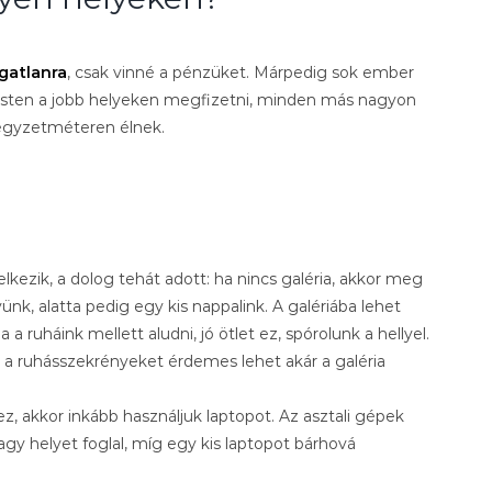
gatlanra
, csak vinné a pénzüket. Márpedig sok ember
pesten a jobb helyeken megfizetni, minden más nagyon
égyzetméteren élnek.
lkezik, a dolog tehát adott: ha nincs galéria, akkor meg
yünk, alatta pedig egy kis nappalink. A galériába lehet
 ruháink mellett aludni, jó ötlet ez, spórolunk a hellyel.
a ruhásszekrényeket érdemes lehet akár a galéria
, akkor inkább használjuk laptopot. Az asztali gépek
gy helyet foglal, míg egy kis laptopot bárhová