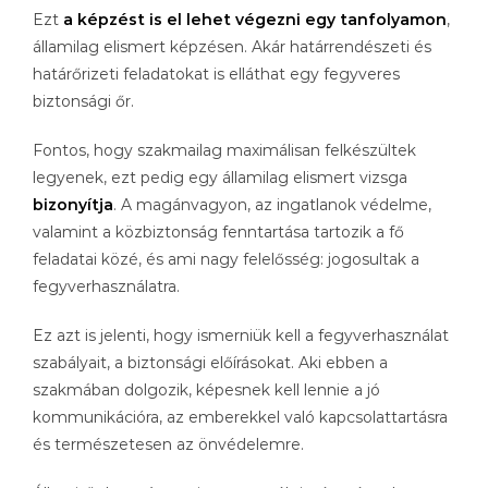
Ezt
a képzést is el lehet végezni egy tanfolyamon
,
államilag elismert képzésen. Akár határrendészeti és
határőrizeti feladatokat is elláthat egy fegyveres
biztonsági őr.
Fontos, hogy szakmailag maximálisan felkészültek
legyenek, ezt pedig egy államilag elismert vizsga
bizonyítja
. A magánvagyon, az ingatlanok védelme,
valamint a közbiztonság fenntartása tartozik a fő
feladatai közé, és ami nagy felelősség: jogosultak a
fegyverhasználatra.
Ez azt is jelenti, hogy ismerniük kell a fegyverhasználat
szabályait, a biztonsági előírásokat. Aki ebben a
szakmában dolgozik, képesnek kell lennie a jó
kommunikációra, az emberekkel való kapcsolattartásra
és természetesen az önvédelemre.