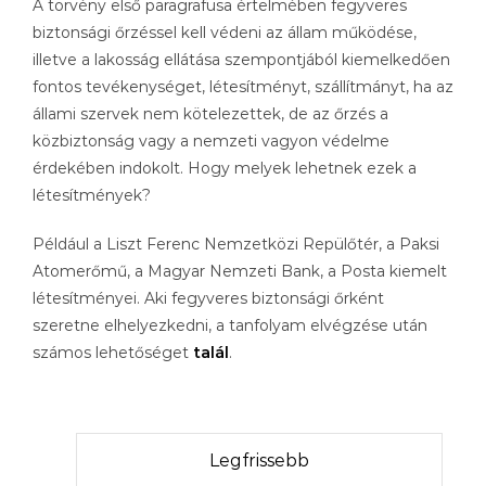
A törvény első paragrafusa értelmében fegyveres
biztonsági őrzéssel kell védeni az állam működése,
illetve a lakosság ellátása szempontjából kiemelkedően
fontos tevékenységet, létesítményt, szállítmányt, ha az
állami szervek nem kötelezettek, de az őrzés a
közbiztonság vagy a nemzeti vagyon védelme
érdekében indokolt. Hogy melyek lehetnek ezek a
létesítmények?
Például a Liszt Ferenc Nemzetközi Repülőtér, a Paksi
Atomerőmű, a Magyar Nemzeti Bank, a Posta kiemelt
létesítményei. Aki fegyveres biztonsági őrként
szeretne elhelyezkedni, a tanfolyam elvégzése után
számos lehetőséget
talál
.
Legfrissebb