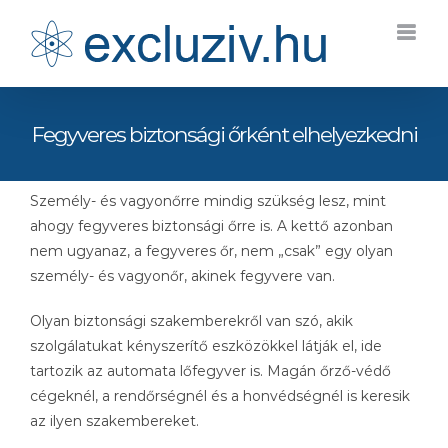
Kihagyás
Fegyveres biztonsági őrként elhelyezkedni
Személy- és vagyonőrre mindig szükség lesz, mint
ahogy fegyveres biztonsági őrre is. A kettő azonban
nem ugyanaz, a fegyveres őr, nem „csak” egy olyan
személy- és vagyonőr, akinek fegyvere van.
Olyan biztonsági szakemberekről van szó, akik
szolgálatukat kényszerítő eszközökkel látják el, ide
tartozik az automata lőfegyver is. Magán őrző-védő
cégeknél, a rendőrségnél és a honvédségnél is keresik
az ilyen szakembereket.