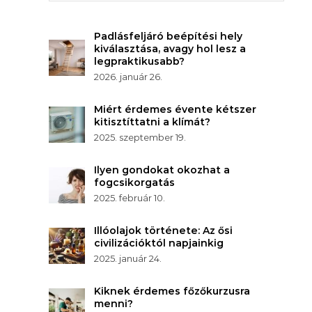
Padlásfeljáró beépítési hely
kiválasztása, avagy hol lesz a
legpraktikusabb?
2026. január 26.
Miért érdemes évente kétszer
kitisztíttatni a klímát?
2025. szeptember 19.
Ilyen gondokat okozhat a
fogcsikorgatás
2025. február 10.
Illóolajok története: Az ősi
civilizációktól napjainkig
2025. január 24.
Kiknek érdemes főzőkurzusra
menni?