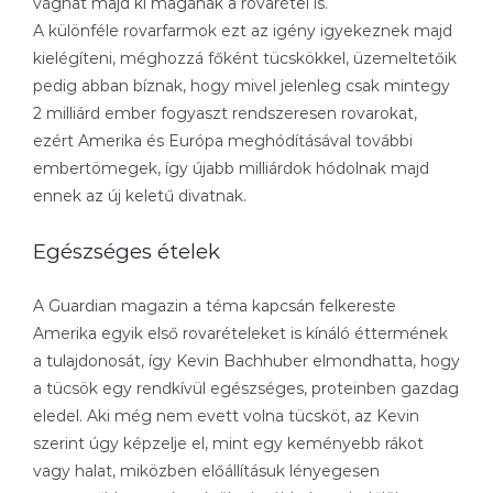
vághat majd ki magának a rovarétel is.
A különféle rovarfarmok ezt az igény igyekeznek majd
kielégíteni, méghozzá főként tücskökkel, üzemeltetőik
pedig abban bíznak, hogy mivel jelenleg csak mintegy
2 milliárd ember fogyaszt rendszeresen rovarokat,
ezért Amerika és Európa meghódításával további
embertömegek, így újabb milliárdok hódolnak majd
ennek az új keletű divatnak.
Egészséges ételek
A Guardian magazin a téma kapcsán felkereste
Amerika egyik első rovarételeket is kínáló éttermének
a tulajdonosát, így Kevin Bachhuber elmondhatta, hogy
a tücsök egy rendkívül egészséges, proteinben gazdag
eledel. Aki még nem evett volna tücsköt, az Kevin
szerint úgy képzelje el, mint egy keményebb rákot
vagy halat, miközben előállításuk lényegesen