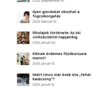
2025. szeptember 19.
Ilyen gondokat okozhat a
fogcsikorgatás
2025. február 10.
Illóolajok története: Az ősi
civilizációktól napjainkig
2025. január 24.
Kiknek érdemes főzőkurzusra
menni?
2025. január 13.
Miért nincs már évek óta „fehér
karácsony”?
2025. január 12.