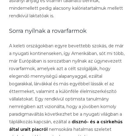
ásványi anyag és vitamin található bennük,
mindemellett pedig alacsony kalóriatartalmuk mellett
rendkívül laktatóak is.
Sorra nyílnak a rovarfarmok
A keleti országokban egyre bevettebb szokás, de már
a nyugati kontinenseken, így Amerikában, sőt mi több,
már Európában is sorozatban nyílnak az úgynevezett
rovarfarmok, amelyek azt a célt szolgálják, hogy
elegendő mennyiségű alapanyaggal, ezáltal
bogarakkal, lárvákkal és más egyébbel lássák el az
éttermeket, valamint a különféle élelmiszerkészítő
vállalatokat. Egy rendkívül optimista tanulmány
nemrégiben azt vizionálta, hogy a jövőben komoly
paradigmaváltás következhet be a nyugati világban a
táplálkozás kapcsán, ezáltal a
disznó- és a csirkehús
által uralt piacról
nemsokára hatalmas szeletet