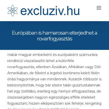
Kihagyás
Európában is hamarosan elterjedhet a
rovarfogyasztás
Habár magyar emberként és európaiként számunkra
rendkívül visszataszító lehet a különféle
rovarfogyasztás, ellenben Ázsiában, Afrikában vagy Dél-
Amerikában, de főként a legelső kontinens keleti felén
óriási hagyománya van mindennek. Kutatók többször is
bebizonyították, hogy bár elsőre talán gusztustalannak
hat egy ízeltlábú, esetleg egy hernyó elfogyasztása, de
összességében nagyon egészséges efféle ételeket
fogyasztani, hiszen elképesztően sok fehérje, rengeteg