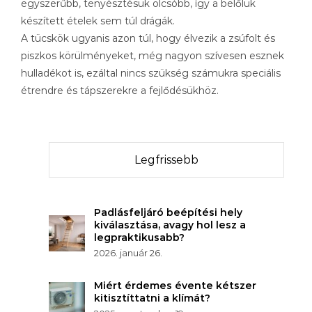
egyszerűbb, tenyésztésük olcsóbb, így a belőlük
készített ételek sem túl drágák.
A tücskök ugyanis azon túl, hogy élvezik a zsúfolt és
piszkos körülményeket, még nagyon szívesen esznek
hulladékot is, ezáltal nincs szükség számukra speciális
étrendre és tápszerekre a fejlődésükhöz.
Legfrissebb
Padlásfeljáró beépítési hely
kiválasztása, avagy hol lesz a
legpraktikusabb?
2026. január 26.
Miért érdemes évente kétszer
kitisztíttatni a klímát?