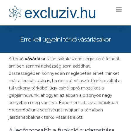
Kihagyás
Erre kell ügyelni térkő vásárlásakor
A térkő
vásárlása
talán sokak szerint egyszerű feladat,
amiben semmi nehézség sem adódhat,
összességében könnyedén meglepetés érhet minket
már a lerakás után is, ha rosszat választottunk, ezáltal a
túl vékony térkőből úgy csinál apró mozaikot a
gépjárművünk, ahogyan az abban a bizonyos nagy
könyvben meg van írva. Éppen emiatt az alábbiakban
megpróbálunk segítséget nyújtani a témában
járatlanabbaknak térkő vásárlás előtt.
A legfontosabb a funkció tudatosítása