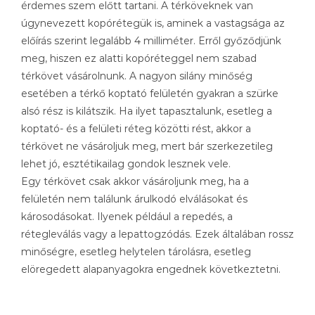
érdemes szem előtt tartani. A térköveknek van
úgynevezett kopórétegük is, aminek a vastagsága az
előírás szerint legalább 4 milliméter. Erről győződjünk
meg, hiszen ez alatti kopóréteggel nem szabad
térkövet vásárolnunk. A nagyon silány minőség
esetében a térkő koptató felületén gyakran a szürke
alsó rész is kilátszik. Ha ilyet tapasztalunk, esetleg a
koptató- és a felületi réteg közötti rést, akkor a
térkövet ne vásároljuk meg, mert bár szerkezetileg
lehet jó, esztétikailag gondok lesznek vele.
Egy térkövet csak akkor vásároljunk meg, ha a
felületén nem találunk árulkodó elválásokat és
károsodásokat. Ilyenek például a repedés, a
rétegleválás vagy a lepattogzódás. Ezek általában rossz
minőségre, esetleg helytelen tárolásra, esetleg
elöregedett alapanyagokra engednek következtetni.