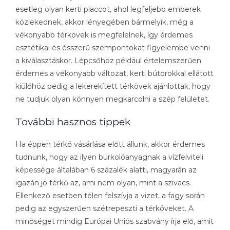
esetleg olyan kerti placcot, ahol legfeljebb emberek
közlekednek, akkor lényegében bármelyik, még a
vékonyabb térkövek is megfelelnek, így érdemes
esztétikai és ésszerű szempontokat figyelembe venni
a kiválasztáskor. Lépcsőhöz például értelemszerűen
érdemes a vékonyabb változat, kerti bútorokkal ellátott
kiülőhöz pedig a lekerekített térkövek ajánlottak, hogy
ne tudjuk olyan könnyen megkarcolni a szép felületet.
További hasznos tippek
Ha éppen térkő vásárlása előtt állunk, akkor érdemes
tudnunk, hogy az ilyen burkolóanyagnak a vízfelviteli
képessége általában 6 százalék alatti, magyarán az
igazán jó térkő az, ami nem olyan, mint a szivacs.
Ellenkező esetben télen felszívja a vizet, a fagy során
pedig az egyszerűen szétrepeszti a térköveket. A
minőséget mindig Európai Uniós szabvány írja elő, amit