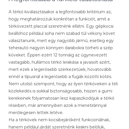
A térkő kiválasztásakor a legfontosabb kritérium az,
hogy meghatározzuk konkrétan a funkciót, amit a
térkövezett placcal szeretnénk ellátni. Egy gépkocsi
beállóhoz például soha nem szabad túl vékony követ
választanunk, mert egy nagyobb jármű, esetleg egy
teherautó nagyon könnyen darabokra törheti a szép
köveket. Éppen ezért 12 tonnáig az úgynevezett
vastagabb, hullámos térkő lerakása a javasolt azért,
mert ezek a legerősebb szerkezetűek, hovatovább
ennél a típusnál a legerősebb a fugák közötti kötés.
Nem utolsó szempont, hogy az ilyen térköveken a téli
közlekedés is sokkal biztonságosabb, hiszen a gumi
kerekeinek folyamatosan lesz kapaszkodójuk a térkő
réseiben, már amennyiben azok a menetiránnyal
merőlegesen lettek letéve.
Ha a térkövek nem kocsibejáróként funkcionálnak,
hanem például járdát szeretnénk kirakni belőlük,