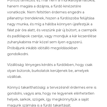
Pontos tervezés: ez már nem a munkafolyamatokra,
hanem magára a dizájnra, a fürdő kinézetére
vonatkozik. Nem feltétlen érdemes engedni a
pillanatnyi trendeknek, hiszen a fürdőszoba felújítása
nagy munka, és míg a hálóba könnyen újrafestjük a
falat pár óra alatt, és veszünk pár új bútort, a csempék
és padlólapok cseréje, vagy mondjuk a kár kicserélése
zuhanykabinra már közel sem ilyen egyszerű.
Próbáljunk inkább időtálló megoldásokban
gondolkodni.
Vízállóság: lényeges kérdés a fürdőkben, hogy csak
olyan bútorok, burkolatok kerüljenek be, amelyek
vízállóak.
Könnyű takaríthatóság: a tervezésnél érdemes erre is
gondolni, vagyis arra, hogy ne legyenek elérhetetlen
helyek, sarkok, szögek, így megkönnyítjük a saját
magunk számára is a fürdő takarítását.