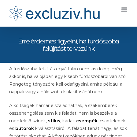
Kihagyás
Erre érdemes figyelni, ha fürdőszoba
felújítást tervezünk
A fürdőszoba felújítás egyáltalán nem kis dolog, még
akkor is, ha valójában egy kisebb fürdőszobáról van szó.
Rengeteg tényezőre kell odafigyelni, amire például a
nappali vagy a hálószoba kialakításánál nem.
A költségek hamar elszaladhatnak, a szakemberek
összehangolása sem kis feladat, nem is beszélve a
megfelelő színek,
stílus
, kádak
csempék
, csaptelepek
és
bútorok
kiválasztásáról. A feladat tehát nagy, és sok
fejtörést okozhat. A következőkben adunk pár tippet