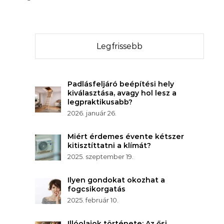
Legfrissebb
Padlásfeljáró beépítési hely
kiválasztása, avagy hol lesz a
legpraktikusabb?
2026. január 26.
Miért érdemes évente kétszer
kitisztíttatni a klímát?
2025. szeptember 19.
Ilyen gondokat okozhat a
fogcsikorgatás
2025. február 10.
Illóolajok története: Az ősi