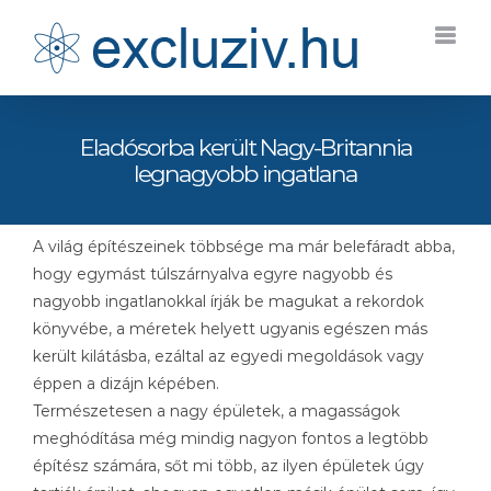
Kihagyás
Eladósorba került Nagy-Britannia
legnagyobb ingatlana
A világ építészeinek többsége ma már belefáradt abba,
hogy egymást túlszárnyalva egyre nagyobb és
nagyobb ingatlanokkal írják be magukat a rekordok
könyvébe, a méretek helyett ugyanis egészen más
került kilátásba, ezáltal az egyedi megoldások vagy
éppen a dizájn képében.
Természetesen a nagy épületek, a magasságok
meghódítása még mindig nagyon fontos a legtöbb
építész számára, sőt mi több, az ilyen épületek úgy