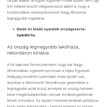
tartják áraikat, ahogyan egyetlen másik épület sem, így
lett többek között világszenzáció abból is, hogy a
közelmúltban eladósorba került Nagy-Britannia
legnagyobb ingatlanja.
Eladó és kiadó nyaralók országszerte:
nyaralo.hu
Az ország legnagyobb lakóháza,
rekordáron kínálva
A hír kapcsán fontos kiemelni, hogy bár Nagy-
Britanniában, egészen pontosan a teljes Egyesült
Királyság területén számtalan óriási épület van,
azonban a Wentworth Woodhouse garantáltan a
legnagyobb azok közül, amelyek az ország határain
belül magántulajdonban vannak, és lakóingatlannak
lettek minősítve. Az épület méreteit kiválóan példázza,
hogy teljes alapterülete – természetesen az összes