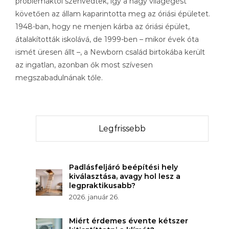
problémáktól szenvedtek, így a nagy világégést
követően az állam kaparintotta meg az óriási épületet.
1948-ban, hogy ne menjen kárba az óriási épület,
átalakították iskolává, de 1999-ben – mikor évek óta
ismét üresen állt –, a Newborn család birtokába került
az ingatlan, azonban ők most szívesen
megszabadulnának tőle.
Legfrissebb
Padlásfeljáró beépítési hely
kiválasztása, avagy hol lesz a
legpraktikusabb?
2026. január 26.
Miért érdemes évente kétszer