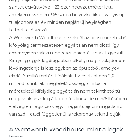
szintet együttvéve – 23 ezer négyzetméter lett,
amelyen összesen 365 szoba helyezkedik el, vagyis új
tulajdonosa az év minden napján új helyiségben
töltheti el éjszakáit.
A Wentworth Woodhouse ezekből az óriási méretekből
kifolyólag természetesen egyáltalán nem olcsó, így
amennyiben valaki megveszi, garantáltan az Egyesült
Királyság egyik legdrágábban elkelt, magántulajdonban
lévő ingatlanja is lesz egyben az épületből, amelyek
eladói 7 millió fontért kínálnak. Ez esetünkben 2,6
milliárd forintnak megfelelő összeg, ami bár a
méretekből kifolyólag egyáltalán nem tekinthető túl
magasnak, esetleg átlagon felülinek, de minősítésében
– elvégre mégis csak egy magántulajdonú ingatlanról
van szó – ettől függetlenül is rekordnak tekinthetjük.
A Wentworth Woodhouse, mint a legek