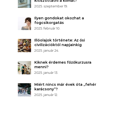
kitisztíttatni a klímát?
2025. szeptember 19.
Ilyen gondokat okozhat a
fogcsikorgatás
2025. február 10.
Illóolajok története: Az ősi
civilizációktól napjainkig
2025. január 24.
Kiknek érdemes főzőkurzusra
menni?
2025. január 13.
Miért nincs már évek óta „fehér
karácsony”?
2025. január 12.