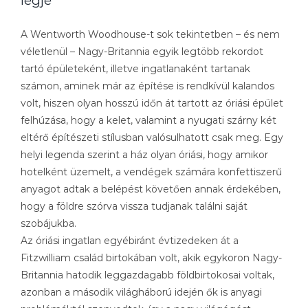
legje
A Wentworth Woodhouse-t sok tekintetben – és nem
véletlenül – Nagy-Britannia egyik legtöbb rekordot
tartó épületeként, illetve ingatlanaként tartanak
számon, aminek már az építése is rendkívül kalandos
volt, hiszen olyan hosszú időn át tartott az óriási épület
felhúzása, hogy a kelet, valamint a nyugati szárny két
eltérő építészeti stílusban valósulhatott csak meg. Egy
helyi legenda szerint a ház olyan óriási, hogy amikor
hotelként üzemelt, a vendégek számára konfettiszerű
anyagot adtak a belépést követően annak érdekében,
hogy a földre szórva vissza tudjanak találni saját
szobájukba.
Az óriási ingatlan egyébiránt évtizedeken át a
Fitzwilliam család birtokában volt, akik egykoron Nagy-
Britannia hatodik leggazdagabb földbirtokosai voltak,
azonban a második világháború idején ők is anyagi