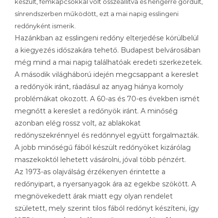
készült, fémkapcsokkal volt összeállítva és hengerre gördült,
sínrendszerben működött, ezt a mai napig esslingeni
redőnyként ismerik.
Hazánkban az esslingeni redőny elterjedése körülbelül
a kiegyezés időszakára tehető. Budapest belvárosában
még mind a mai napig találhatóak eredeti szerkezetek.
A második világháború idején megcsappant a kereslet
a redőnyök iránt, ráadásul az anyag hiánya komoly
problémákat okozott. A 60-as és 70-es években ismét
megnőtt a kereslet a redőnyök iránt. A minőség
azonban elég rossz volt, az ablakokat
redőnyszekrénnyel és redőnnyel együtt forgalmazták.
A jobb minőségű fából készült redőnyöket kizárólag
maszekoktól lehetett vásárolni, jóval több pénzért.
Az 1973-as olajválság érzékenyen érintette a
redőnyipart, a nyersanyagok ára az egekbe szökött. A
megnövekedett árak miatt egy olyan rendelet
született, mely szerint tilos fából redőnyt készíteni, így