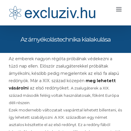
Kihagyás
Az árnyékolástechnika kialakulása
Az emberek nagyon régóta próbálnak védekezni a
tűző nap ellen. Először zsalugáterekkel próbáltak
árnyékolni, később pedig megjelentek az első fa alapú
redőnyök. Már a XIX. század közepén
meg lehetett
vásárolni
az első redőnyöket.
A zsalugáterek a XIX.
század második feléig voltak használatosak, főként Európa
déli részein.
Ezek modernebb változatait vaspánttal lehetett billenteni, és
így lehetett szabályozni. A XIX. században egy német
asztalos készítette el az első redőnyt. Ez a redőny fából