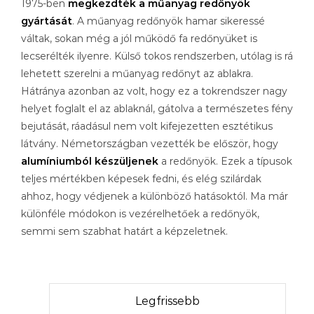
1975-ben
megkezdték a műanyag redőnyök
gyártását
. A műanyag redőnyök hamar sikeressé
váltak, sokan még a jól működő fa redőnyüket is
lecserélték ilyenre. Külső tokos rendszerben, utólag is rá
lehetett szerelni a műanyag redőnyt az ablakra.
Hátránya azonban az volt, hogy ez a tokrendszer nagy
helyet foglalt el az ablaknál, gátolva a természetes fény
bejutását, ráadásul nem volt kifejezetten esztétikus
látvány. Németországban vezették be először, hogy
alumíniumból készüljenek
a redőnyök. Ezek a típusok
teljes mértékben képesek fedni, és elég szilárdak
ahhoz, hogy védjenek a különböző hatásoktól. Ma már
különféle módokon is vezérelhetőek a redőnyök,
semmi sem szabhat határt a képzeletnek.
Legfrissebb