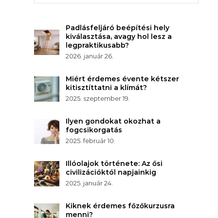
Padlásfeljáró beépítési hely
kiválasztása, avagy hol lesz a
legpraktikusabb?
2026. január 26.
Miért érdemes évente kétszer
kitisztíttatni a klímát?
2025. szeptember 19.
Ilyen gondokat okozhat a
fogcsikorgatás
2025. február 10.
Illóolajok története: Az ősi
civilizációktól napjainkig
2025. január 24.
Kiknek érdemes főzőkurzusra
menni?