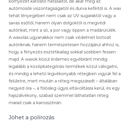
környezet károsító hatásaitól, de akár még az
autómosók viszontagságaitól és durva keféitől is. A wax
tehát lényegében nem csak az UV sugaraktól vagy a
savas esőtől, hanem olyan dolgoktól is megvédi
autónkat, mint a só, a por vagy éppen a madárürülék.
A waxolás ugyanakkor nem csak védelmet biztosít
autónknak, hanem természetesen hozzájárul ahhoz is,
hogy a fényezés esztétikailag sokkal szebben fessen
majd. A waxok közül érdemes egyébiránt mindig
legalább a középkategóriás termékek közül válogatni,
és mindig a lehető legvékonyabb rétegben vigyük fel a
felületre, mert miután a réteg megszáradt – általában
negyed óra –, a fölösleg úgyis eltávolításra kerül, és egy
hajszálvékony, szabad szemmel láthatatlan réteg
marad csak a karosszérián.
Jöhet a polírozás