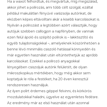
Ha a waxot felhordtuk, és megvártuk, míg megszárad,
akkor jöhet a polírozás, ami több célt szolgál, ezáltal
például makulátlan fényűvé varázsolja autónkat, de
eközben képes eltávolítani akár a kisebb karcolásokat is.
Nyilván a polírozást a legtöbben azért választják, hogy
autójuk szebben csillogjon a napfényben, de vannak
ezen felül ápoló és szépítő polírok is – lakktisztító és
egyéb tulajdonságokkal –, amelyeknek köszönhetően a
benne lévő minimális csiszoló hatással könnyedén és
már egyetlen használat után eltűntethetjük az apróbb
karcolásokat. Ezekkel a polírozó anyagokkal
lényegében csiszoljuk autónk felületét, de olyan
mikroszkopikus mértékben, hogy még akkor sem
koptatjuk le róla a festéket, ha 20 éven keresztül
rendszeresen használjuk.
Az ilyen polírt érdemes géppel felvinni, és körkörös
mozdulatokkal haladni, ügyelve az egyenletes fedésre.
Az eredmény már az első használat után azonnal