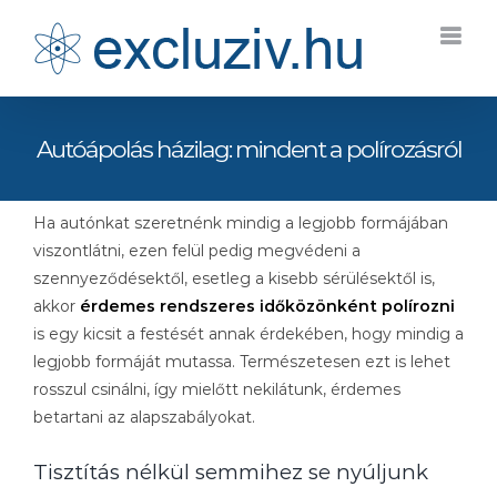
Kihagyás
Autóápolás házilag: mindent a polírozásról
Ha autónkat szeretnénk mindig a legjobb formájában
viszontlátni, ezen felül pedig megvédeni a
szennyeződésektől, esetleg a kisebb sérülésektől is,
akkor
érdemes rendszeres időközönként polírozni
is egy kicsit a festését annak érdekében, hogy mindig a
legjobb formáját mutassa. Természetesen ezt is lehet
rosszul csinálni, így mielőtt nekilátunk, érdemes
betartani az alapszabályokat.
Tisztítás nélkül semmihez se nyúljunk