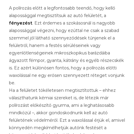
A polírozás előtt a legfontosabb teendő, hogy kellő
alapossággal megtisztítsuk az autó felületét, a
fényezést
. Ezt érdemes a szokásosnál is nagyobb
alapossággal végezni, hogy ezúttal ne csak a szabad
szemmel jól látható szennyeződések tűnjenek el a
felületről, hanem a festés sérüléseinek vagy
egyenlőtlenségeinek mikroszkopikus barázdáiba
ágyazott fémpor, gyanta, kátrány és egyéb részecskék
is. Ez azért különösen fontos, hogy a polírozás előtti
waxolással ne egy erősen szennyezett réteget vonjunk
be.
Ha a felületet tökéletesen megtisztítottuk – ehhez
választhatunk kémiai szereket is, de létezik már
polírozást előkészítő gyurma, ami a leghatásosabb
mindközül –, akkor gondoskodnunk kell az autó
felületének védelméről. Ezt a waxolással érjük el, amivel
könnyedén megkímélhetjük autónk festését a