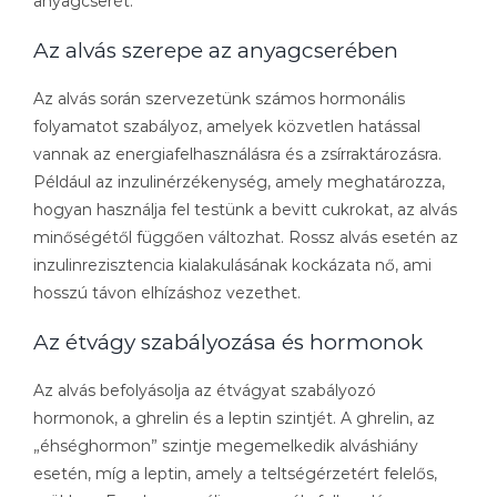
anyagcserét.
Az alvás szerepe az anyagcserében
Az alvás során szervezetünk számos hormonális
folyamatot szabályoz, amelyek közvetlen hatással
vannak az energiafelhasználásra és a zsírraktározásra.
Például az inzulinérzékenység, amely meghatározza,
hogyan használja fel testünk a bevitt cukrokat, az alvás
minőségétől függően változhat. Rossz alvás esetén az
inzulinrezisztencia kialakulásának kockázata nő, ami
hosszú távon elhízáshoz vezethet.
Az étvágy szabályozása és hormonok
Az alvás befolyásolja az étvágyat szabályozó
hormonok, a ghrelin és a leptin szintjét. A ghrelin, az
„éhséghormon” szintje megemelkedik alváshiány
esetén, míg a leptin, amely a teltségérzetért felelős,