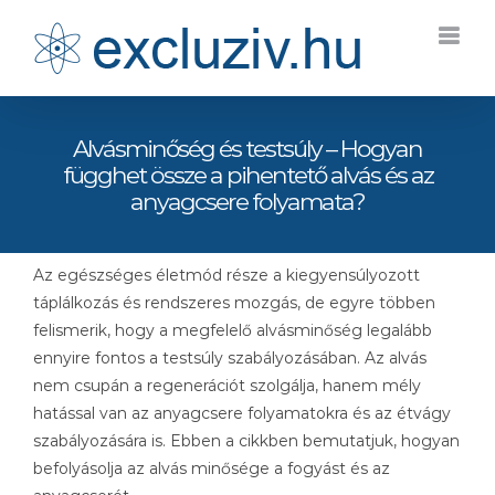
Kihagyás
Alvásminőség és testsúly – Hogyan
függhet össze a pihentető alvás és az
anyagcsere folyamata?
Az egészséges életmód része a kiegyensúlyozott
táplálkozás és rendszeres mozgás, de egyre többen
felismerik, hogy a megfelelő alvásminőség legalább
ennyire fontos a testsúly szabályozásában. Az alvás
nem csupán a regenerációt szolgálja, hanem mély
hatással van az anyagcsere folyamatokra és az étvágy
szabályozására is. Ebben a cikkben bemutatjuk, hogyan
befolyásolja az alvás minősége a fogyást és az