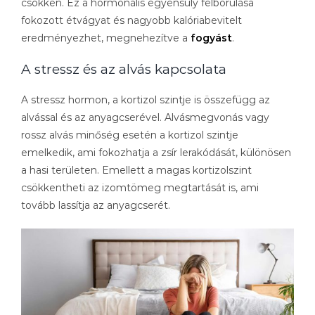
csökken. Ez a hormonális egyensúly felborulása
fokozott étvágyat és nagyobb kalóriabevitelt
eredményezhet, megnehezítve a
fogyást
.
A stressz és az alvás kapcsolata
A stressz hormon, a kortizol szintje is összefügg az
alvással és az anyagcserével. Alvásmegvonás vagy
rossz alvás minőség esetén a kortizol szintje
emelkedik, ami fokozhatja a zsír lerakódását, különösen
a hasi területen. Emellett a magas kortizolszint
csökkentheti az izomtömeg megtartását is, ami
tovább lassítja az anyagcserét.