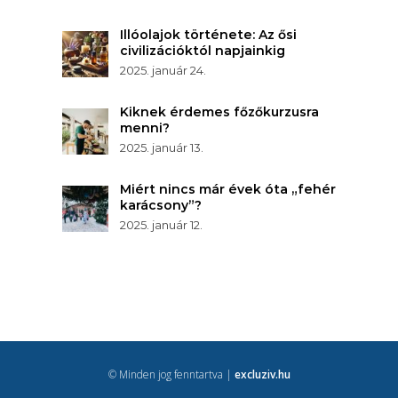
Illóolajok története: Az ősi
civilizációktól napjainkig
2025. január 24.
Kiknek érdemes főzőkurzusra
menni?
2025. január 13.
Miért nincs már évek óta „fehér
karácsony”?
2025. január 12.
© Minden jog fenntartva |
excluziv.hu