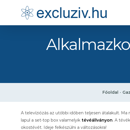
Kihagyás
Alkalmazko
Főoldal
•
Gaz
A televíziózás az utóbbi időben teljesen átalakult. M
lapul a set-top box valamelyik
tévéállványon
. A tévé
okostévét. Ideje felkészülni a változásokra!