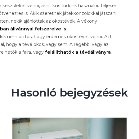
 készüléket venni, amit ki is tudunk használni. Teljesen
ötvenezres is. Akik szeretnek játékkonzolokkal játszani,
eten, nekik ajánlottak az okostévék. A vékony
n állvánnyal felszerelve is
.
kik nem biztos, hogy érdemes okostévét venni. Azt
zal, hogy a tévé okos, vagy sem. A régebbi vagy az
elhetők a falra, vagy
felállíthatók a tévéállványra
.
Hasonló bejegyzések