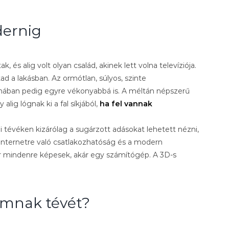
dernig
 és alig volt olyan család, akinek lett volna televíziója.
ad a lakásban. Az ormótlan, súlyos, szinte
anában pedig egyre vékonyabbá is. A méltán népszerű
lig lógnak ki a fal síkjából,
ha fel vannak
 tévéken kizárólag a sugárzott adásokat lehetett nézni,
internetre való csatlakozhatóság és a modern
ár mindenre képesek, akár egy számítógép. A 3D-s
amnak tévét?