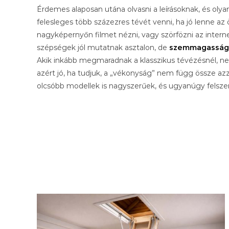
Érdemes alaposan utána olvasni a leírásoknak, és olyan
felesleges több százezres tévét venni, ha jó lenne az 
nagyképernyőn filmet nézni, vagy szörfözni az intern
szépségek jól mutatnak asztalon, de
szemmagasságba
Akik inkább megmaradnak a klasszikus tévézésnél, ne
azért jó, ha tudjuk, a „vékonyság” nem függ össze az
olcsóbb modellek is nagyszerűek, és ugyanúgy felszer