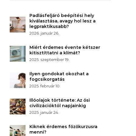
Padlásfeljáró beépítési hely
kiválasztása, avagy hol lesz a
legpraktikusabb?
2026. január 26.
Miért érdemes évente kétszer
kitisztíttatni a klímát?
2025. szeptember 19.
Ilyen gondokat okozhat a
fogcsikorgatás
2025. február 10.
Illóolajok története: Az ősi
civilizációktól napjainkig
2025. január 24.
Kiknek érdemes főzőkurzusra
menni?