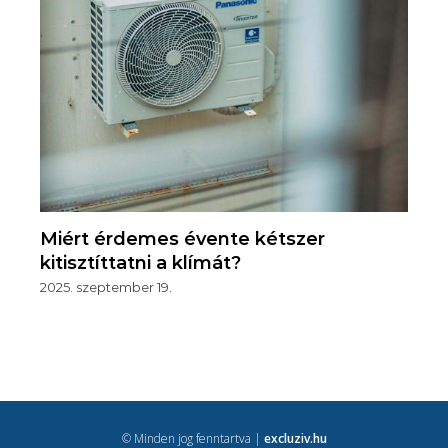
Miért érdemes évente kétszer
kitisztíttatni a klímát?
2025. szeptember 19.
© Minden jog fenntartva |
excluziv.hu