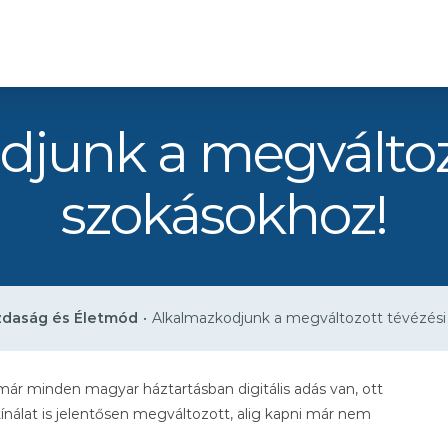
djunk a megváltozo
szokásokhoz!
daság és Életmód
•
Alkalmazkodjunk a megváltozott tévézési
a már minden magyar háztartásban digitális adás van, ott
kínálat is jelentősen megváltozott, alig kapni már nem