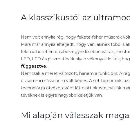
A klasszikustól az ultramo
Nem volt annyira rég, hogy fekete-fehér műsorok voltak,
Mára már annyira elterjedt, hogy van, akinek több is ak
felemelhetetlen darabok egyre kisebbé váltak, most
LED, LCD és plazmatévék olyan vékonyak lettek, hogy a
függesztve
.
Nemcsak a méret változott, hanem a funkció is. A régi
és semmi másra nem volt képes. A set-top-boxok, az 
technológia ötvözeteként létrejött okostelevíziók m
tévéknek is egyre nagyobb keletjük van.
Mi alapján válasszak mag