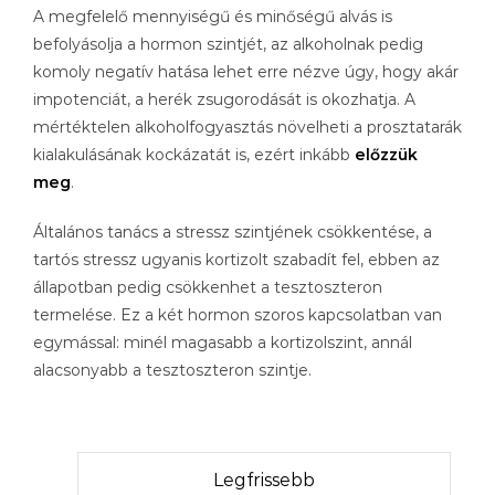
A megfelelő mennyiségű és minőségű alvás is
befolyásolja a hormon szintjét, az alkoholnak pedig
komoly negatív hatása lehet erre nézve úgy, hogy akár
impotenciát, a herék zsugorodását is okozhatja. A
mértéktelen alkoholfogyasztás növelheti a prosztatarák
kialakulásának kockázatát is, ezért inkább
előzzük
meg
.
Általános tanács a stressz szintjének csökkentése, a
tartós stressz ugyanis kortizolt szabadít fel, ebben az
állapotban pedig csökkenhet a tesztoszteron
termelése. Ez a két hormon szoros kapcsolatban van
egymással: minél magasabb a kortizolszint, annál
alacsonyabb a tesztoszteron szintje.
Legfrissebb