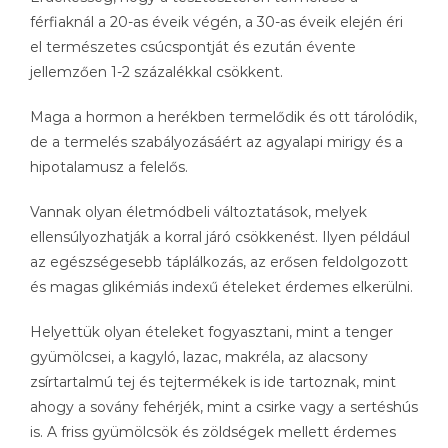
férfiaknál a 20-as éveik végén, a 30-as éveik elején éri
el természetes csúcspontját és ezután évente
jellemzően 1-2 százalékkal csökkent.
Maga a hormon a herékben termelődik és ott tárolódik,
de a termelés szabályozásáért az agyalapi mirigy és a
hipotalamusz a felelős.
Vannak olyan életmódbeli változtatások, melyek
ellensúlyozhatják a korral járó csökkenést. Ilyen például
az egészségesebb táplálkozás, az erősen feldolgozott
és magas glikémiás indexű ételeket érdemes elkerülni.
Helyettük olyan ételeket fogyasztani, mint a tenger
gyümölcsei, a kagyló, lazac, makréla, az alacsony
zsírtartalmú tej és tejtermékek is ide tartoznak, mint
ahogy a sovány fehérjék, mint a csirke vagy a sertéshús
is. A friss gyümölcsök és zöldségek mellett érdemes