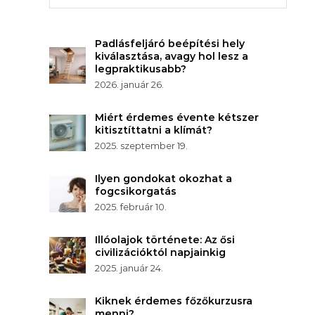
Padlásfeljáró beépítési hely
kiválasztása, avagy hol lesz a
legpraktikusabb?
2026. január 26.
Miért érdemes évente kétszer
kitisztíttatni a klímát?
2025. szeptember 19.
Ilyen gondokat okozhat a
fogcsikorgatás
2025. február 10.
Illóolajok története: Az ősi
civilizációktól napjainkig
2025. január 24.
Kiknek érdemes főzőkurzusra
menni?