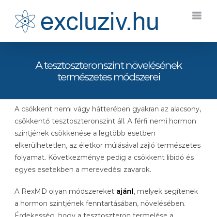
Kihagyás
A tesztoszteronszint növelésének
természetes módszerei
A csökkent nemi vágy hátterében gyakran az alacsony,
csökkentő tesztoszteronszint áll. A férfi nemi hormon
szintjének csökkenése a legtöbb esetben
elkerülhetetlen, az életkor múlásával zajló természetes
folyamat. Következménye pedig a csökkent libidó és
egyes esetekben a merevedési zavarok.
A RexMD olyan módszereket
ajánl
, melyek segítenek
a hormon szintjének fenntartásában, növelésében.
Érdekesség, hogy a tesztoszteron termelése a