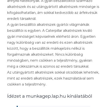
annyira hatékonyak. A gyári beszállítóktól származó
alkatrészek és az utángyártott alkatrészek minősége is
kifogásolhatatlan, ám sokkal kedvezőbb az árfekvésük
eredeti társaiknál.
A gyári beszállítói alkatrészek gyártói világmárkák
beszállítói is egyben. A Caterpillar alkatrészek kiváló
gyári minőséget képviselnek elérhető áron. Egyetlen
nagy különbség van az eredeti és ezen alkatrészek
között, hogy a beszállítók márkajelzés nélkül is
forgalmaznak alkatrészeket. Nincs különbség
minőségben, nem csökken a teljesítmény, gyakran
még a cikkszámuk is azonos az eredeti társukkal.
Az utángyártott alkatrészek sokkal olcsóbbak lehetnek,
mint az eredeti alkatrészek, ezek használatával sem
csökken a teljesítmény.
Ídézet a munkagep.lap.hu kínálatából