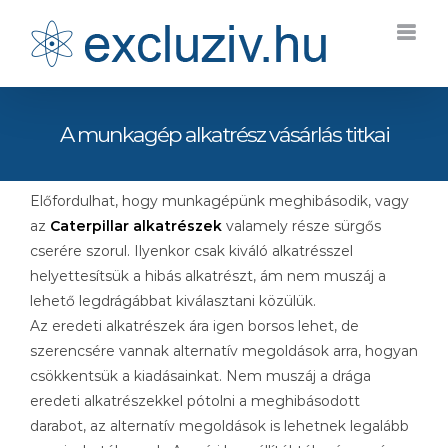
Kihagyás
A munkagép alkatrész vásárlás titkai
Előfordulhat, hogy munkagépünk meghibásodik, vagy
az
Caterpillar alkatrészek
valamely része sürgős
cserére szorul. Ilyenkor csak kiváló alkatrésszel
helyettesítsük a hibás alkatrészt, ám nem muszáj a
lehető legdrágábbat kiválasztani közülük.
Az eredeti alkatrészek ára igen borsos lehet, de
szerencsére vannak alternatív megoldások arra, hogyan
csökkentsük a kiadásainkat. Nem muszáj a drága
eredeti alkatrészekkel pótolni a meghibásodott
darabot, az alternatív megoldások is lehetnek legalább