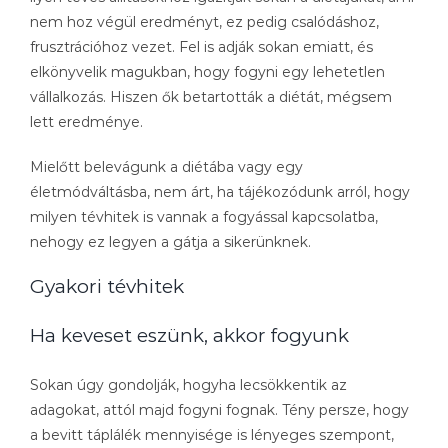
nem hoz végül eredményt, ez pedig csalódáshoz,
frusztrációhoz vezet. Fel is adják sokan emiatt, és
elkönyvelik magukban, hogy fogyni egy lehetetlen
vállalkozás. Hiszen ők betartották a diétát, mégsem
lett eredménye.
Mielőtt belevágunk a diétába vagy egy
életmódváltásba, nem árt, ha tájékozódunk arról, hogy
milyen tévhitek is vannak a fogyással kapcsolatba,
nehogy ez legyen a gátja a sikerünknek.
Gyakori tévhitek
Ha keveset eszünk, akkor fogyunk
Sokan úgy gondolják, hogyha lecsökkentik az
adagokat, attól majd fogyni fognak. Tény persze, hogy
a bevitt táplálék mennyisége is lényeges szempont,