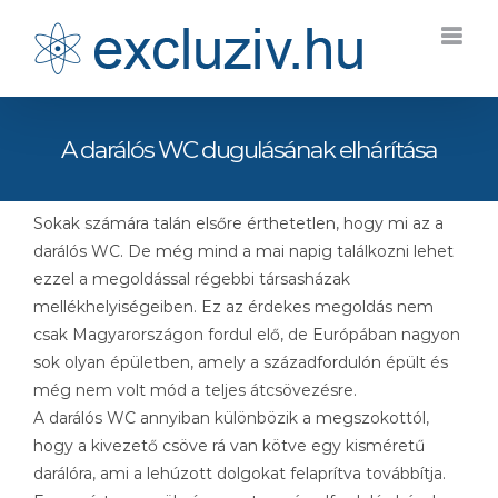
Kihagyás
A darálós WC dugulásának elhárítása
Sokak számára talán elsőre érthetetlen, hogy mi az a
darálós WC. De még mind a mai napig találkozni lehet
ezzel a megoldással régebbi társasházak
mellékhelyiségeiben. Ez az érdekes megoldás nem
csak Magyarországon fordul elő, de Európában nagyon
sok olyan épületben, amely a századfordulón épült és
még nem volt mód a teljes átcsövezésre.
A darálós WC annyiban különbözik a megszokottól,
hogy a kivezető csöve rá van kötve egy kisméretű
darálóra, ami a lehúzott dolgokat felaprítva továbbítja.