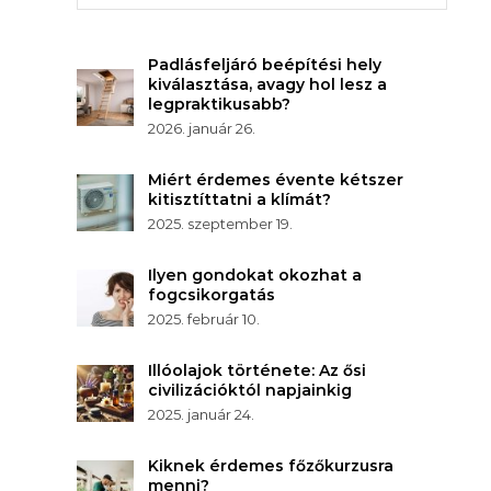
Padlásfeljáró beépítési hely
kiválasztása, avagy hol lesz a
legpraktikusabb?
2026. január 26.
Miért érdemes évente kétszer
kitisztíttatni a klímát?
2025. szeptember 19.
Ilyen gondokat okozhat a
fogcsikorgatás
2025. február 10.
Illóolajok története: Az ősi
civilizációktól napjainkig
2025. január 24.
Kiknek érdemes főzőkurzusra
menni?