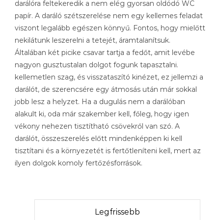
darálóra feltekeredik a nem elég gyorsan oldódó WC
papír. A daráló szétszerelése nem egy kellemes feladat
viszont legalább egészen könnyű. Fontos, hogy mielőtt
nekilátunk leszerelni a tetejét, áramtalanítsuk.
Általában két picike csavar tartja a fedőt, amit levébe
nagyon gusztustalan dolgot fogunk tapasztalni.
kellemetlen szag, és visszataszító kinézet, ez jellemzi a
darálót, de szerencsére egy átmosás után már sokkal
jobb lesz a helyzet. Ha a dugulás nem a darálóban
alakult ki, oda már szakember kell, főleg, hogy igen
vékony nehezen tisztítható csövekről van szó. A
darálót, összeszerelés előtt mindenképpen ki kell
tisztítani és a környezetét is fertőtleníteni kell, mert az
ilyen dolgok komoly fertőzésforrások.
Legfrissebb