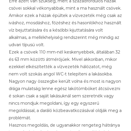
Erre azért van szükség, mert a századfordulós házak
csövei sokkal vékonyabbak, mint a ma használt csövek.
Amikor ezek a házak épültek a vízvezeték még csak az
iváshoz, mosdáshoz, főzéshez és hasonlókhoz használt
víz bejuttatására és a későbbi kijuttatására volt
alkalmas, a mellékhelyiség rendszerint még mindig az
udvari típusú volt.
Ezek a csövek 110 mm-nél keskenyebbek, általában 32
és 63 mm közötti átmérőjűek. Mivel akkoriban, mikor
ezekkel elkészítették a vízvezeték hálózatot, még
nem volt szokás angol WC-t telepíteni a lakásokba.
Nagyon nagy összegbe került volna és most is nagyon
drága mulatság lenne egész lakótömböket átcsövezni
é sokan csak a saját lakásuknál sem szeretnék vagy
nincs mondjuk megoldani, így egy egyszerű
megoldással, a daráló közbeavatkozásával oldják meg a
problémát.
Hasznos megoldás, de ugyanakkor rengeteg hátránya