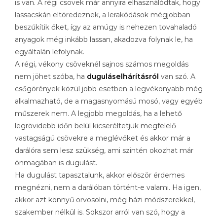
is van. A régi csövek már annyira elhasználódtak, hogy
lassacskán eltöredeznek, a lerakódások mégjobban
beszűkítik őket, így az amúgy is nehezen tovahaladó
anyagok még inkább lassan, akadozva folynak le, ha
egyáltalán lefolynak.
A régi, vékony csöveknél sajnos számos megoldás
nem jöhet szóba, ha
duguláselhárításról
van szó. A
csőgörények közül jobb esetben a legvékonyabb még
alkalmazható, de a magasnyomású mosó, vagy egyéb
műszerek nem. A legjobb megoldás, ha a lehető
legrövidebb időn belül kicseréltetjük megfelelő
vastagságú csövekre a meglévőket és akkor már a
darálóra sem lesz szükség, ami szintén okozhat már
önmagában is dugulást.
Ha dugulást tapasztalunk, akkor először érdemes
megnézni, nem a darálóban történt-e valami. Ha igen,
akkor azt könnyű orvosolni, még házi módszerekkel,
szakember nélkül is. Sokszor arról van szó, hogy a