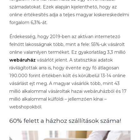
számadatokat. Ezek alapján kijelenthető, hogy az
online értékesítés adja a teljes magyar kiskereskedelmi
forgalom 6,3%-át.
Érdekesség, hogy 2019-ben az aktívan internetező
felnőtt lakosságnak több, mint a fele: 55%-uk vásárolt
online valamilyen terméket. Ez gyakorlatilag 3,3 millió
webáruház
vásárlót jelent. A statisztikai adatok
rávilágítottak arra is, hogy évente egy fő átlagosan
190.000 forint értékben költ és körülbelül 13-14 online
vásárlást ejt meg. A magyar vásárlók több, mint 43
millió alkalommal vásároltak hazai webáruházból és 17
millió alkalommal külföldi – jellemzően kínai –
webshopokból.
60% felett a házhoz szállítások száma!