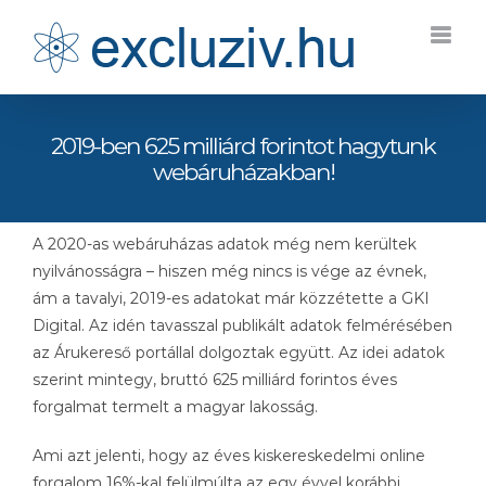
Kihagyás
2019-ben 625 milliárd forintot hagytunk
webáruházakban!
A 2020-as webáruházas adatok még nem kerültek
nyilvánosságra – hiszen még nincs is vége az évnek,
ám a tavalyi, 2019-es adatokat már közzétette a GKI
Digital. Az idén tavasszal publikált adatok felmérésében
az Árukereső portállal dolgoztak együtt. Az idei adatok
szerint mintegy, bruttó 625 milliárd forintos éves
forgalmat termelt a magyar lakosság.
Ami azt jelenti, hogy az éves kiskereskedelmi online
forgalom 16%-kal felülmúlta az egy évvel korábbi