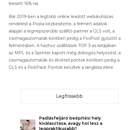
leesett 16%-ra).
Bár 2019-ben a legtöbb online leadott webáruházas
rendelést a Posta kézbesítette, a felmért adatok
alapján a legnépszerűbb szállító partner a GLS volt, a
csomagautomaták körében pedig a FoxPost győzött a
felmérésben. A házhoz szállítások TOP 3-as listájában
az MPL és a Sprinter kapott még dobogós helyezést, a
csomagautomaták és átvételi pontok körében pedig a
GLS és a PickPack Pontok kerültek a ranglista élére.
Legfrissebb
Padlásfeljáró beépítési hely
kiválasztása, avagy hol lesz a
legpraktikusabb?