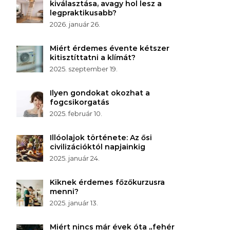
kiválasztása, avagy hol lesz a
legpraktikusabb?
2026. január 26.
Miért érdemes évente kétszer
kitisztíttatni a klímát?
2025. szeptember 19.
Ilyen gondokat okozhat a
fogcsikorgatás
2025. február 10.
Illóolajok története: Az ősi
civilizációktól napjainkig
2025. január 24.
Kiknek érdemes főzőkurzusra
menni?
2025. január 13.
Miért nincs már évek óta „fehér