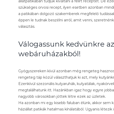
állatpatikában tudjuk kiváltani a felírt receptet. De 
szükséges orvosi recept, ilyen esetben azonban mind
a patikában dolgozó szakemberek megfelelő tudással 
éppen le tudnak beszélni arról, amit venni, szeretnén
választás.
Válogassunk kedvünkre az 
webáruházakból!
Gyógyszereken kívül azonban még rengeteg hasznos d
rengeteg táp közül választhatjuk ki azt, mely kutyánk
Ezenkívül szezonális kutyaruhák, kutyatálak, nyakörve
megtalálhatunk itt. Hazánkban igaz hogy egyre jobban
nagyobb városokban jöttek létre ezek az üzletek.
Ha azonban mi egy kisebb faluban élünk, akkor sem k
háziállat patikák hatalmas kínálatából. Ugyanis létezik 