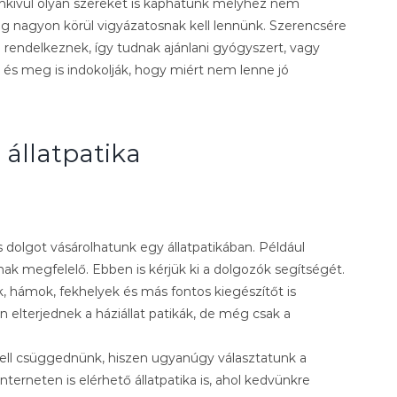
ezenkívül olyan szereket is kaphatunk melyhez nem
ig nagyon körül vigyázatosnak kell lennünk. Szerencsére
rendelkeznek, így tudnak ajánlani gyógyszert, vagy
k és meg is indokolják, hogy miért nem lenne jó
állatpatika
olgot vásárolhatunk egy állatpatikában. Például
nak megfelelő. Ebben is kérjük ki a dolgozók segítségét.
k, hámok, fekhelyek és más fontos kiegészítőt is
 elterjednek a háziállat patikák, de még csak a
ell csüggednünk, hiszen ugyanúgy választatunk a
interneten is elérhető állatpatika is, ahol kedvünkre