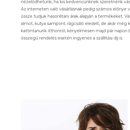
nézelődhetünk, ha kis kedvencünknek szeretnénk vásá
Az interneten való vásárlásnak pedig számos előnye
össze tudjuk hasonlítani árak alapján a termékeket. Vás
almot, kutya sampont, rágcsáló eledelt, de akár még k
kattintanunk itthonról, kényelmesen majd pár napon b
összegű rendelés esetén ingyenes a szállítási díj is.