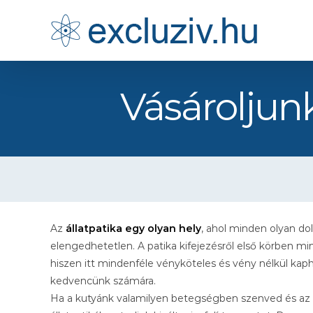
Kihagyás
Vásároljunk
Az
állatpatika egy olyan hely
, ahol minden olyan do
elengedhetetlen. A patika kifejezésről első körben m
hiszen itt mindenféle vényköteles és vény nélkül k
kedvencünk számára.
Ha a kutyánk valamilyen betegségben szenved és az ál