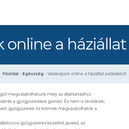
 online a háziállat
Főoldal
•
Egészség
•
Vásároljunk online a háziállat patikákból!
lgot megvásárolhatunk mely az állattartáshoz
indenki a gyógyszerekre gondol. És nem is tévednek,
apható gyógyszerek és krémek megvásárolhatók a
latorvos gyógyszeres kezelést javasol, az