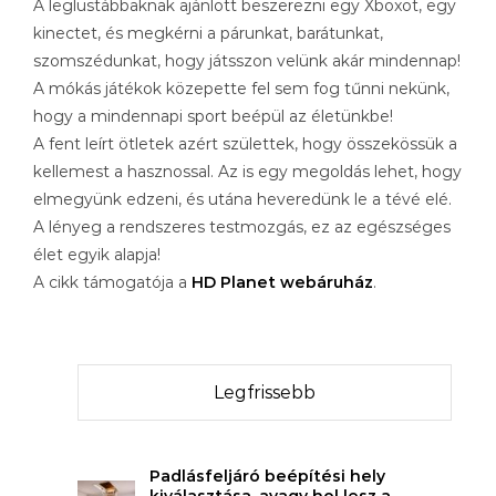
A leglustábbaknak ajánlott beszerezni egy Xboxot, egy
kinectet, és megkérni a párunkat, barátunkat,
szomszédunkat, hogy játsszon velünk akár mindennap!
A mókás játékok közepette fel sem fog tűnni nekünk,
hogy a mindennapi sport beépül az életünkbe!
A fent leírt ötletek azért születtek, hogy összekössük a
kellemest a hasznossal. Az is egy megoldás lehet, hogy
elmegyünk edzeni, és utána heveredünk le a tévé elé.
A lényeg a rendszeres testmozgás, ez az egészséges
élet egyik alapja!
A cikk támogatója a
HD Planet webáruház
.
Legfrissebb
Padlásfeljáró beépítési hely
kiválasztása, avagy hol lesz a