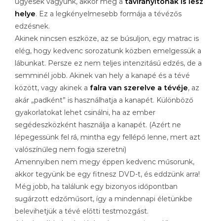
ügyesek vagyunk, akkor még a
távirányítónak is lesz
helye
. Ez a legkényelmesebb formája a tévézős
edzésnek.
Akinek nincsen eszköze, az se búsuljon, egy matrac is
elég, hogy kedvenc sorozatunk közben emelgessük a
lábunkat. Persze ez nem teljes intenzitású edzés, de a
semminél jobb. Akinek van hely a kanapé és a tévé
között, vagy akinek a
falra van szerelve a tévéje
, az
akár „padként” is használhatja a kanapét. Különböző
gyakorlatokat lehet csinálni, ha az ember
segédeszközként használja a kanapét. (Azért ne
lépegessünk fel rá, mintha egy fellépő lenne, mert azt
valószínűleg nem fogja szeretni)
Amennyiben nem megy éppen kedvenc műsorunk,
akkor tegyünk be egy fitnesz DVD-t, és eddzünk arra!
Még jobb, ha találunk egy bizonyos időpontban
sugárzott edzőműsort, így a mindennapi életünkbe
belevihetjük a tévé előtti testmozgást.