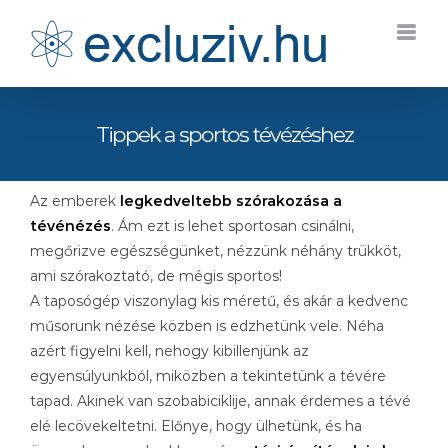
Kihagyás
Tippek a sportos tévézéshez
Az emberek
legkedveltebb szórakozása a
tévénézés
. Ám ezt is lehet sportosan csinálni,
megőrizve egészségünket, nézzünk néhány trükköt,
ami szórakoztató, de mégis sportos!
A taposógép viszonylag kis méretű, és akár a kedvenc
műsorunk nézése közben is edzhetünk vele. Néha
azért figyelni kell, nehogy kibillenjünk az
egyensúlyunkból, miközben a tekintetünk a tévére
tapad. Akinek van szobabiciklije, annak érdemes a tévé
elé lecövekeltetni. Előnye, hogy ülhetünk, és ha