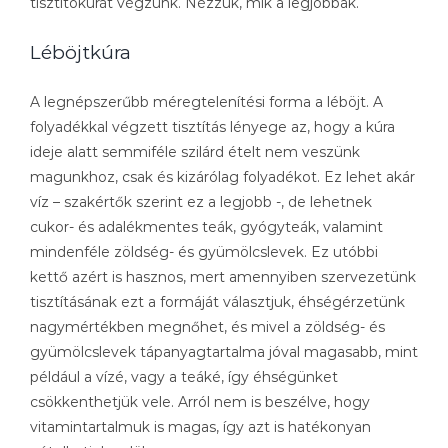
tisztítókúrát végzünk. Nézzük, mik a legjobbak.
Léböjtkúra
A legnépszerűbb méregtelenítési forma a léböjt. A
folyadékkal végzett tisztítás lényege az, hogy a kúra
ideje alatt semmiféle szilárd ételt nem veszünk
magunkhoz, csak és kizárólag folyadékot. Ez lehet akár
víz – szakértők szerint ez a legjobb -, de lehetnek
cukor- és adalékmentes teák, gyógyteák, valamint
mindenféle zöldség- és gyümölcslevek. Ez utóbbi
kettő azért is hasznos, mert amennyiben szervezetünk
tisztításának ezt a formáját választjuk, éhségérzetünk
nagymértékben megnőhet, és mivel a zöldség- és
gyümölcslevek tápanyagtartalma jóval magasabb, mint
például a vízé, vagy a teáké, így éhségünket
csökkenthetjük vele. Arról nem is beszélve, hogy
vitamintartalmuk is magas, így azt is hatékonyan