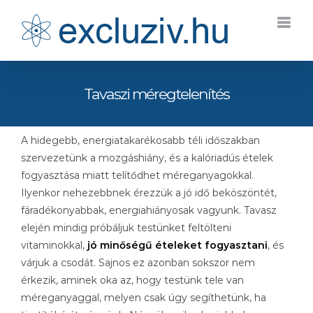
Kihagyás
Tavaszi méregtelenítés
A hidegebb, energiatakarékosabb téli időszakban
szervezetünk a mozgáshiány, és a kalóriadús ételek
fogyasztása miatt telítődhet méreganyagokkal.
Ilyenkor nehezebbnek érezzük a jó idő beköszöntét,
fáradékonyabbak, energiahiányosak vagyunk. Tavasz
elején mindig próbáljuk testünket feltölteni
vitaminokkal,
jó minőségű ételeket fogyasztani
, és
várjuk a csodát. Sajnos ez azonban sokszor nem
érkezik, aminek oka az, hogy testünk tele van
méreganyaggal, melyen csak úgy segíthetünk, ha