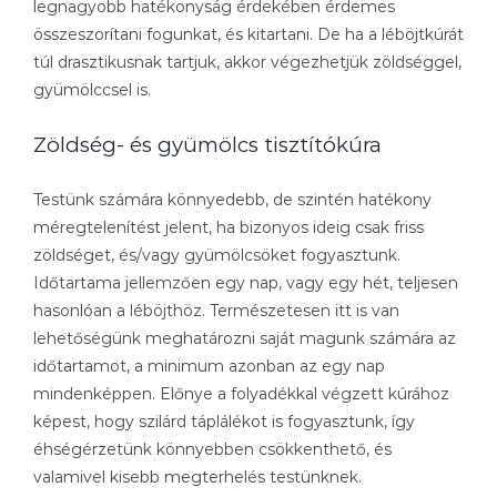
legnagyobb hatékonyság érdekében érdemes
összeszorítani fogunkat, és kitartani. De ha a léböjtkúrát
túl drasztikusnak tartjuk, akkor végezhetjük zöldséggel,
gyümölccsel is.
Zöldség- és gyümölcs tisztítókúra
Testünk számára könnyedebb, de szintén hatékony
méregtelenítést jelent, ha bizonyos ideig csak friss
zöldséget, és/vagy gyümölcsöket fogyasztunk.
Időtartama jellemzően egy nap, vagy egy hét, teljesen
hasonlóan a léböjthöz. Természetesen itt is van
lehetőségünk meghatározni saját magunk számára az
időtartamot, a minimum azonban az egy nap
mindenképpen. Előnye a folyadékkal végzett kúrához
képest, hogy szilárd táplálékot is fogyasztunk, így
éhségérzetünk könnyebben csökkenthető, és
valamivel kisebb megterhelés testünknek.