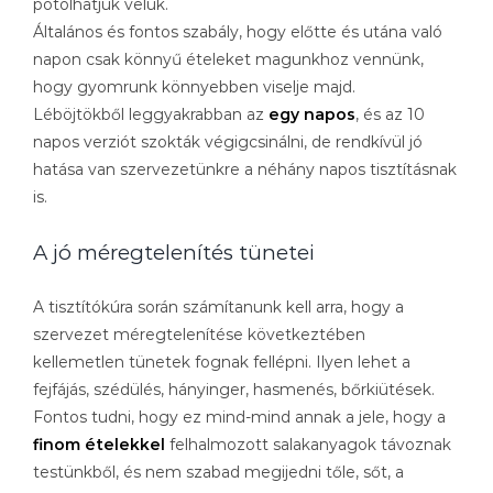
pótolhatjuk velük.
Általános és fontos szabály, hogy előtte és utána való
napon csak könnyű ételeket magunkhoz vennünk,
hogy gyomrunk könnyebben viselje majd.
Léböjtökből leggyakrabban az
egy napos
, és az 10
napos verziót szokták végigcsinálni, de rendkívül jó
hatása van szervezetünkre a néhány napos tisztításnak
is.
A jó méregtelenítés tünetei
A tisztítókúra során számítanunk kell arra, hogy a
szervezet méregtelenítése következtében
kellemetlen tünetek fognak fellépni. Ilyen lehet a
fejfájás, szédülés, hányinger, hasmenés, bőrkiütések.
Fontos tudni, hogy ez mind-mind annak a jele, hogy a
finom ételekkel
felhalmozott salakanyagok távoznak
testünkből, és nem szabad megijedni tőle, sőt, a