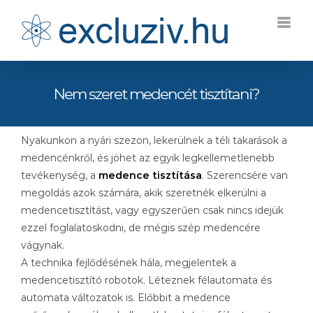
Kihagyás
Nem szeret medencét tisztítani?
Nyakunkon a nyári szezon, lekerülnek a téli takarások a
medencénkről, és jöhet az egyik legkellemetlenebb
tevékenység, a
medence tisztítása
. Szerencsére van
megoldás azok számára, akik szeretnék elkerülni a
medencetisztítást, vagy egyszerűen csak nincs idejük
ezzel foglalatoskodni, de mégis szép medencére
vágynak.
A technika fejlődésének hála, megjelentek a
medencetisztító robotok. Léteznek félautomata és
automata változatok is. Előbbit a medence