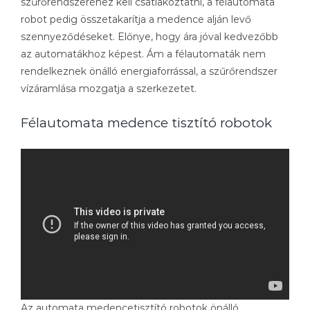
szűrőrendszeréhez kell csatlakoztatni, a félautomata
robot pedig összetakarítja a medence alján levő
szennyeződéseket. Előnye, hogy ára jóval kedvezőbb
az automatákhoz képest. Ám a félautomaták nem
rendelkeznek önálló energiaforrással, a szűrőrendszer
vízáramlása mozgatja a szerkezetet.
Félautomata medence tisztító robotok
Az automata medencetisztító robotok önálló