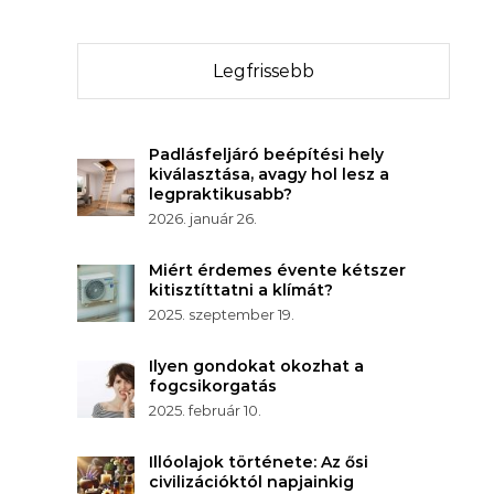
Legfrissebb
Padlásfeljáró beépítési hely
kiválasztása, avagy hol lesz a
legpraktikusabb?
2026. január 26.
Miért érdemes évente kétszer
kitisztíttatni a klímát?
2025. szeptember 19.
Ilyen gondokat okozhat a
fogcsikorgatás
2025. február 10.
Illóolajok története: Az ősi
civilizációktól napjainkig