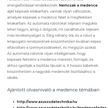
energiaforrással rendelkeznek.
Nemcsak a medence
alját képesek kitakarítani, vannak olyan változatok,
amelyek képesek a medence falait is megfelelően
letakarítani. Az automata robotokat teljesen magukra
lehet hagyni, amíg ő dolgozik, mi csinálhatunk teljesen
más tevékenységet is. Elég néhány óra, és a robot a
letapogató rendszerének köszönhetően kiválóan képes
eltávolítani a szennyeződéseket, és megszűri azokat.
Az automata robotok olyan intelligensek, hogy
képesek felmérni a medence méretét, formáját, és
ahhoz igazítják a tisztítás típusát is. A hosszú kábelnek
köszönhetően a nagyobb medencék tisztításához is
ideális.
Ajánlott olvasnivaló a medence témában
http://www.azuszodatechnika.hu
http://www.azuszodatechnika.hu/medencefedes-