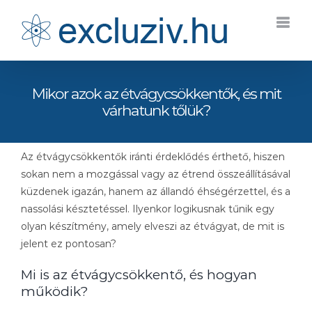
Kihagyás
Mikor azok az étvágycsökkentők, és mit
várhatunk tőlük?
Az étvágycsökkentők iránti érdeklődés érthető, hiszen
sokan nem a mozgással vagy az étrend összeállításával
küzdenek igazán, hanem az állandó éhségérzettel, és a
nassolási késztetéssel. Ilyenkor logikusnak tűnik egy
olyan készítmény, amely elveszi az étvágyat, de mit is
jelent ez pontosan?
Mi is az étvágycsökkentő, és hogyan
működik?