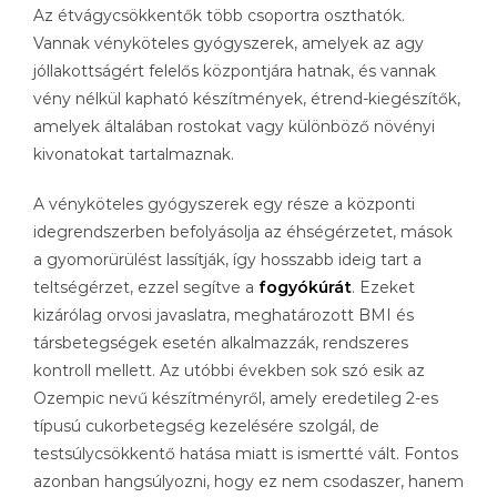
Az étvágycsökkentők több csoportra oszthatók.
Vannak vényköteles gyógyszerek, amelyek az agy
jóllakottságért felelős központjára hatnak, és vannak
vény nélkül kapható készítmények, étrend-kiegészítők,
amelyek általában rostokat vagy különböző növényi
kivonatokat tartalmaznak.
A vényköteles gyógyszerek egy része a központi
idegrendszerben befolyásolja az éhségérzetet, mások
a gyomorürülést lassítják, így hosszabb ideig tart a
teltségérzet, ezzel segítve a
fogyókúrát
. Ezeket
kizárólag orvosi javaslatra, meghatározott BMI és
társbetegségek esetén alkalmazzák, rendszeres
kontroll mellett. Az utóbbi években sok szó esik az
Ozempic nevű készítményről, amely eredetileg 2-es
típusú cukorbetegség kezelésére szolgál, de
testsúlycsökkentő hatása miatt is ismertté vált. Fontos
azonban hangsúlyozni, hogy ez nem csodaszer, hanem