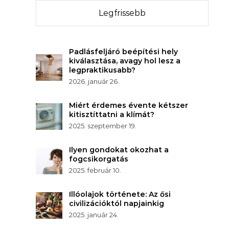
Legfrissebb
Padlásfeljáró beépítési hely
kiválasztása, avagy hol lesz a
legpraktikusabb?
2026. január 26.
Miért érdemes évente kétszer
kitisztíttatni a klímát?
2025. szeptember 19.
Ilyen gondokat okozhat a
fogcsikorgatás
2025. február 10.
Illóolajok története: Az ősi
civilizációktól napjainkig
2025. január 24.