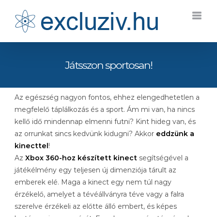
Kihagyás
Játsszon sportosan!
Az egészség nagyon fontos, ehhez elengedhetetlen a
megfelelő táplálkozás és a sport. Ám mi van, ha nincs
kellő idő mindennap elmenni futni? Kint hideg van, és
az orrunkat sincs kedvünk kidugni? Akkor
eddzünk a
kinecttel
!
Az
Xbox 360-hoz készített kinect
segítségével a
játékélmény egy teljesen új dimenziója tárult az
emberek elé. Maga a kinect egy nem túl nagy
érzékelő, amelyet a tévéállványra téve vagy a falra
szerelve érzékeli az előtte álló embert, és képes