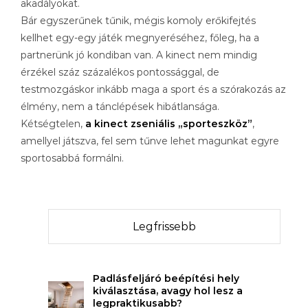
akadályokat.
Bár egyszerűnek tűnik, mégis komoly erőkifejtés
kellhet egy-egy játék megnyeréséhez, főleg, ha a
partnerünk jó kondiban van. A kinect nem mindig
érzékel száz százalékos pontossággal, de
testmozgáskor inkább maga a sport és a szórakozás az
élmény, nem a tánclépések hibátlansága.
Kétségtelen,
a kinect zseniális „sporteszköz”
,
amellyel játszva, fel sem tűnve lehet magunkat egyre
sportosabbá formálni.
Legfrissebb
Padlásfeljáró beépítési hely
kiválasztása, avagy hol lesz a
legpraktikusabb?