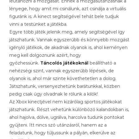
leutánozni a mozgását. Ennek a mozgásutánzásnak a
lényege, hogy amit mi csinálunk, azt csinálja a virtuális
figuránk is. A kinect segítségével tehát bele tudjuk
vinni a testünket a játékba.
Egyre több játék jelenik meg, amely segítségével így
játszhatunk. Vannak egyszerűbb és könnyebb mozgást
igénylő játékok, de akadnak olyanok is, ahol keményen
meg kell dolgoznunk azért, hogy
győzhessünk.
Táncolós játékoknál
beállítható a
nehézségi szint, vannak egyszerűbb lépések, de
olyanok is, ahol már szinte követhetetlen a dolog.
Játszhatunk, versenyezhetünk barátunkkal, közben
pedig csak úgy olvadnak le rólunk a kilók!
Az Xbox kinectjével nem kizárólag sportos játékokat
játszhatunk. Részt vehetünk különböző kalandokban is,
ahol hajolva, dőlve, ugrálva, harcolva tudunk pontokat
gyűjteni. Itt nincs szó utánzásról, hanem az a
feladatunk, hogy túljussunk a pályán, elkerülve az