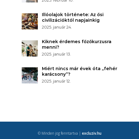
2025. február 10.
Illóolajok története: Az ősi
civilizációktól napjainkig
2025. január 24.
Kiknek érdemes főzőkurzusra
menni?
2025. január 13.
Miért nincs már évek óta „fehér
karácsony”?
2025. január 12.
© Minden jog fenntartva |
excluziv.hu