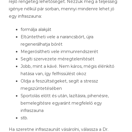
rejlő rengeteg lehetőséget. Nézzük meg a teljesség
igénye nélkül pár sorban, mennyi mindenre lehet jó
egy infraszauna:
formálja alakját
Eltűntetheti vele a narancsbőrt, újra
regenerálhatja bőrét
Megerősítheti vele immunrendszerét
Segíti szervezete méregtelenítését
Jobb, mint a kávé. Nem káros, mégis élénkítő
hatása van, így felfrissülést okoz
Oldja a feszültségeket, segít a stressz
megszűntetésében
Sportolás előtt és után, lazításra, pihenésre,
bemelegítésre egyaránt megfelelő egy
infraszauna
stb.
Ha szeretne infraszaunát vásárolni, válassza a Dr.