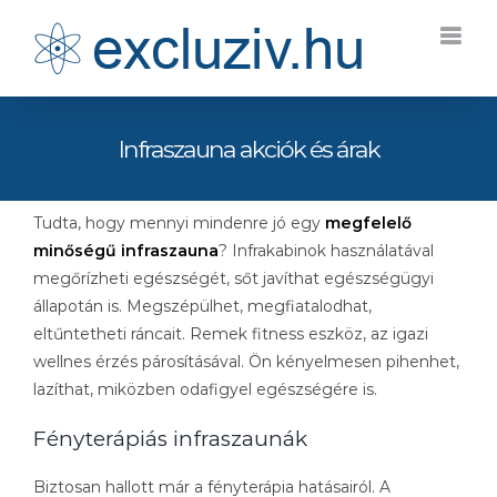
Kihagyás
Infraszauna akciók és árak
Tudta, hogy mennyi mindenre jó egy
megfelelő
minőségű infraszauna
? Infrakabinok használatával
megőrízheti egészségét, sőt javíthat egészségügyi
állapotán is. Megszépülhet, megfiatalodhat,
eltűntetheti ráncait. Remek fitness eszköz, az igazi
wellnes érzés párosításával. Ön kényelmesen pihenhet,
lazíthat, miközben odafigyel egészségére is.
Fényterápiás infraszaunák
Biztosan hallott már a fényterápia hatásairól. A