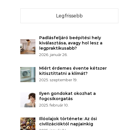
Legfrissebb
Padlásfeljáró beépítési hely
kiválasztása, avagy hol lesz a
legpraktikusabb?
2026. január 26.
Miért érdemes évente kétszer
kitisztíttatni a klímát?
2025. szeptember 19.
Ilyen gondokat okozhat a
fogcsikorgatás
2025. február 10.
Illóolajok története: Az ősi
civilizációktól napjainkig