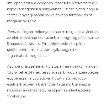
szerepet játszik a dologban, ráadásul a hímivarsejtek 5
napig is megélnek a hölgyekben. Ez azt jelenti, hogy a
termékenységi napok sokkal tovább tartanak, mint
maga az ovuláció.
Persze, a legtermékenyebb nap mindig az ovuláció, és
az előtte levő nap lesz, azonban rengeteg példa van az
5 napos csúszásra is. Erre akkor szoktak a párok
rádöbbenni, amikor kiszámolják, hogy mikor
foganhatott meg a baba.
Azonban, ha szeretnénk biztosra menni, akkor minden
tőlünk telhetőt megteszünk azért, hogy a szeretkezés
egybe essen a ovulációval, hogy még nagyobb
esélyünk legyen a baba fogantatására. Ugyanez a
módszer alkalmazható, ha éppen az ellenkezőjére
törekszünk.