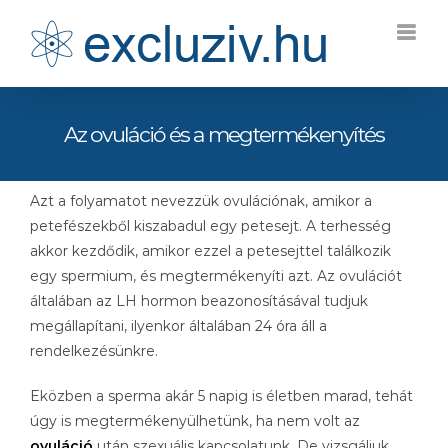
Kihagyás
Az ovuláció és a megtermékenyítés
Azt a folyamatot nevezzük ovulációnak, amikor a
petefészekből kiszabadul egy petesejt. A terhesség
akkor kezdődik, amikor ezzel a petesejttel találkozik
egy spermium, és megtermékenyíti azt. Az ovulációt
általában az LH hormon beazonosításával tudjuk
megállapítani, ilyenkor általában 24 óra áll a
rendelkezésünkre.
Eközben a sperma akár 5 napig is életben marad, tehát
úgy is megtermékenyülhetünk, ha nem volt az
ovuláció
után szexuális kapcsolatunk. De vizsgáljuk