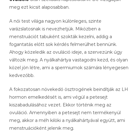
meg ezt kicsit alaposabban.
A női test világa nagyon különleges, szinte
varázslatosnak is nevezhetjük. Miközben a
menstruációt tabuként szokták kezelni, addig a
fogantatás előtt sok kérdés felmerülhet bennünk.
Ahogy közeledik az ovuláció ideje, a szervezünk úgy
változik meg. A nyálkahártya vastagodni kezd, és olyan
közel jön létre, ami a spermiumok számára lényegesen
kedvezőbb.
A fokozatosan növekedő ösztrogének beindítják az LH
hormon emelkedését is, ami végül a petesejt
kiszabadulásához vezet. Ekkor történik meg az
ovuláció. Amennyiben a petesejt nem termékenyül
meg, akkor a méh kilöki a nyálkahártyával együtt, ami
menstruációként jelenik meg.