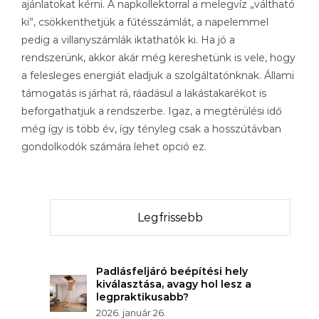
ajánlatokat kérni. A napkollektorral a melegvíz „váltható
ki”, csökkenthetjük a fűtésszámlát, a napelemmel
pedig a villanyszámlák iktathatók ki. Ha jó a
rendszerünk, akkor akár még kereshetünk is vele, hogy
a felesleges energiát eladjuk a szolgáltatónknak. Állami
támogatás is járhat rá, ráadásul a lakástakarékot is
beforgathatjuk a rendszerbe. Igaz, a megtérülési idő
még így is több év, így tényleg csak a hosszútávban
gondolkodók számára lehet opció ez.
Legfrissebb
Padlásfeljáró beépítési hely
kiválasztása, avagy hol lesz a
legpraktikusabb?
2026. január 26.