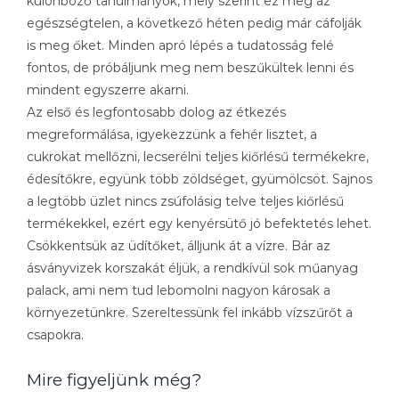
különböző tanulmányok, mely szerint ez meg az
egészségtelen, a következő héten pedig már cáfolják
is meg őket. Minden apró lépés a tudatosság felé
fontos, de próbáljunk meg nem beszűkültek lenni és
mindent egyszerre akarni.
Az első és legfontosabb dolog az étkezés
megreformálása, igyekezzünk a fehér lisztet, a
cukrokat mellőzni, lecserélni teljes kiőrlésű termékekre,
édesítőkre, együnk több zöldséget, gyümölcsöt. Sajnos
a legtöbb üzlet nincs zsúfolásig telve teljes kiőrlésű
termékekkel, ezért egy kenyérsütő jó befektetés lehet.
Csökkentsük az üdítőket, álljunk át a vízre. Bár az
ásványvizek korszakát éljük, a rendkívül sok műanyag
palack, ami nem tud lebomolni nagyon károsak a
környezetünkre. Szereltessünk fel inkább vízszűrőt a
csapokra.
Mire figyeljünk még?