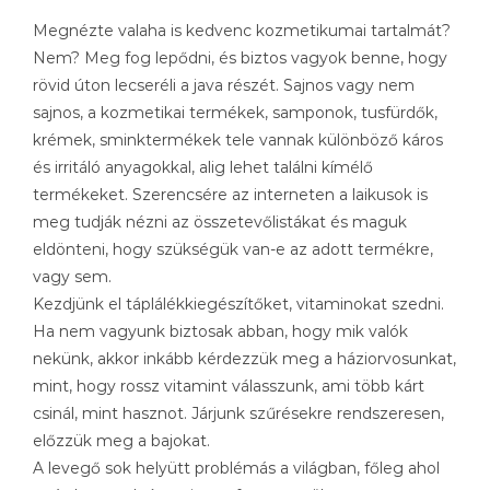
Megnézte valaha is kedvenc kozmetikumai tartalmát?
Nem? Meg fog lepődni, és biztos vagyok benne, hogy
rövid úton lecseréli a java részét. Sajnos vagy nem
sajnos, a kozmetikai termékek, samponok, tusfürdők,
krémek, sminktermékek tele vannak különböző káros
és irritáló anyagokkal, alig lehet találni kímélő
termékeket. Szerencsére az interneten a laikusok is
meg tudják nézni az összetevőlistákat és maguk
eldönteni, hogy szükségük van-e az adott termékre,
vagy sem.
Kezdjünk el táplálékkiegészítőket, vitaminokat szedni.
Ha nem vagyunk biztosak abban, hogy mik valók
nekünk, akkor inkább kérdezzük meg a háziorvosunkat,
mint, hogy rossz vitamint válasszunk, ami több kárt
csinál, mint hasznot. Járjunk szűrésekre rendszeresen,
előzzük meg a bajokat.
A levegő sok helyütt problémás a világban, főleg ahol