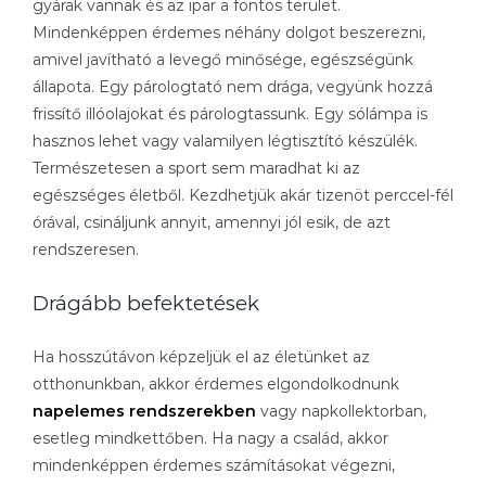
gyárak vannak és az ipar a fontos terület.
Mindenképpen érdemes néhány dolgot beszerezni,
amivel javítható a levegő minősége, egészségünk
állapota. Egy párologtató nem drága, vegyünk hozzá
frissítő illóolajokat és párologtassunk. Egy sólámpa is
hasznos lehet vagy valamilyen légtisztító készülék.
Természetesen a sport sem maradhat ki az
egészséges életből. Kezdhetjük akár tizenöt perccel-fél
órával, csináljunk annyit, amennyi jól esik, de azt
rendszeresen.
Drágább befektetések
Ha hosszútávon képzeljük el az életünket az
otthonunkban, akkor érdemes elgondolkodnunk
napelemes rendszerekben
vagy napkollektorban,
esetleg mindkettőben. Ha nagy a család, akkor
mindenképpen érdemes számításokat végezni,