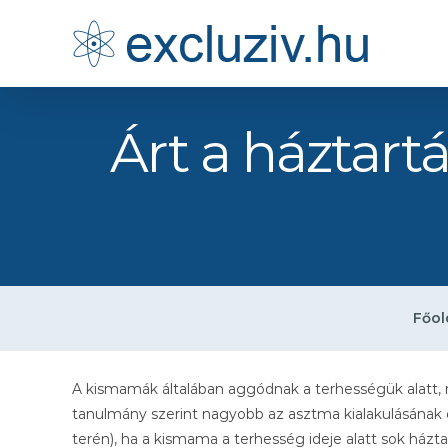
Kihagyás
Árt a háztart
Főol
A kismamák általában aggódnak a terhességük alatt, 
tanulmány szerint nagyobb az asztma kialakulásának e
terén), ha a kismama a terhesség ideje alatt sok ház