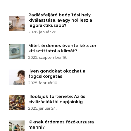
Padlásfeljáró beépítési hely
kiválasztása, avagy hol lesz a
legpraktikusabb?
2026. január 26.
Miért érdemes évente kétszer
kitisztíttatni a klímát?
2025. szeptember 19.
Ilyen gondokat okozhat a
fogcsikorgatás
2025. február 10.
Illóolajok története: Az ősi
civilizációktól napjainkig
2025. január 24.
Kiknek érdemes főzőkurzusra
menni?