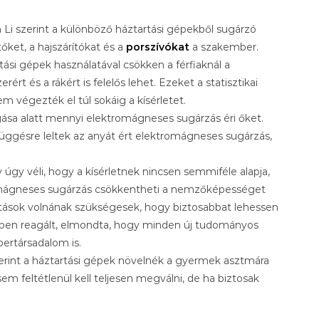
 Li szerint a különböző háztartási gépekből sugárzó
ket, a hajszárítókat és a
porszívókat
a szakember.
tási gépek használatával csökken a férfiaknál a
és a rákért is felelős lehet. Ezeket a statisztikai
 végezték el túl sokáig a kísérletet.
rgása alatt mennyi elektromágneses sugárzás éri őket.
üggésre leltek az anyát ért elektromágneses sugárzás,
gy véli, hogy a kísérletnek nincsen semmiféle alapja,
tromágneses sugárzás csökkentheti a nemzőképességet
tások volnának szükségesek, hogy biztosabbat lehessen
en reagált, elmondta, hogy minden új tudományos
ertársadalom is.
zerint a háztartási gépek növelnék a gyermek asztmára
em feltétlenül kell teljesen megválni, de ha biztosak