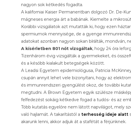
nagyon sok kétkedés fogadta.
A kaliforniai Kaiser Permanentban dolgozó Dr. De-Kun
mágneses energia árt a babának. Kiemelte a mikrosütő
Korábbi vizsgálatok azt mutatták ki, hogy ezen háztar
spermiumok mennyisége, de a gyenge immunrendszerért 
adatokat azonban nagyon sokan bírálták, mondván, nem
A kísérletben 801 nőt vizsgáltak
, hogy 24 óra lefo
Tizenhárom évig vizsgálták a gyermekeket, és összef
és a később kialakult betegségek között.
A Leadsi Egyetem epidemiológusa, Patricia McKinney ú
csupán annyit lehet vele bizonyítani, hogy az elek
és immunrendszeri gyengülést okoz, de további kuta
megtudni. A Brown Egyetem egyik szülésze másképp
felfedezést sokáig kétkedve fogad a tudós- és az emb
Több kutatás egyelőre nem látott napvilágot, mely s
való hajlamát. A takarítástól a
terhesség ideje alatt
s
akarunk lenni, akkor adjuk át a stafétát a férjünknek.