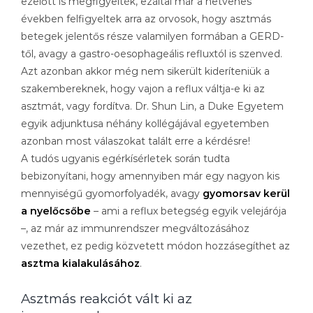
ezelőtt is megfigyelték, ezáltal már a hetvenes
években felfigyeltek arra az orvosok, hogy asztmás
betegek jelentős része valamilyen formában a GERD-
től, avagy a gastro-oesophageális refluxtól is szenved.
Azt azonban akkor még nem sikerült kideríteniük a
szakembereknek, hogy vajon a reflux váltja-e ki az
asztmát, vagy fordítva. Dr. Shun Lin, a Duke Egyetem
egyik adjunktusa néhány kollégájával egyetemben
azonban most válaszokat talált erre a kérdésre!
A tudós ugyanis egérkísérletek során tudta
bebizonyítani, hogy amennyiben már egy nagyon kis
mennyiségű gyomorfolyadék, avagy
gyomorsav kerül
a nyelőcsőbe
– ami a reflux betegség egyik velejárója
–, az már az immunrendszer megváltozásához
vezethet, ez pedig közvetett módon hozzásegíthet az
asztma kialakulásához
.
Asztmás reakciót vált ki az