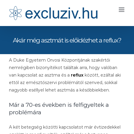
Kihagyás
Akár még asztmát is előidézhet a reflux?
A Duke Egyetem Orvosi Központjának szakértői
nemrégiben bizonyítékot találtak arra, hogy valóban
van kapcsolat az asztma és a
reflux
között, ezáltal aki
ettől az emésztőszervi problémától szenved, sokkal
nagyobb eséllyel lehet asztmás a későbbiekben.
Már a 70-es években is felfigyeltek a
problémára
A két betegség közötti kapcsolatot már évtizedekkel