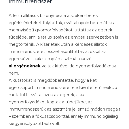
immunrendszer
A fenti állítások bizonyítására a szakemberek
egérkísérleteket folytattak, ezáltal nyolc héten át kis
mennyiségű gyomorfolyadékot juttattak az egerek
tüdejébe, ami a reflux során az emberi szervezetben is
megtörténik. A kísérletek után a kérdéses állatok
immunrendszerét összehasonlították azokkal az
egerekével, akik szimplán asztmát okozó
allergéneknek
voltak kitéve, de gyomorfolyadéknak
nem.
A kutatókat is megdöbbentette, hogy a két
egércsoport immunrendszere rendkívül eltérő reakciót
mutatott, ezáltal azok az egerek, akik
gyomorfolyadékot kaptak a tüdejükbe, az
immunrendszerük az asztmára jellemző módon reagált
– szemben a fókuszcsoporttal, amely immunológiailag
kiegyensúlyozottabb volt.