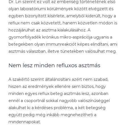
Dr. Lin szerint ez volt az emberiség történetének első
olyan laboratóriumi körülmények között elvégzett és
egyben bizonyított kísérlete, amelyből kiderült, hogy a
reflux nem csak közvetett, hanem közvetlen módon is
hozzájárulhat az asztma kialakulásához. A
gyomorfolyadék krónikus mikro-aspirációja ugyanis a
betegekben olyan immunreakciót képes elindítani, ami
asztmás válaszban, illetve tünetekben valósulhat meg.
Nem lesz minden refluxos asztmás
A szakértő szerint általánosítani azért nem szabad,
hiszen az eredmények ellenére sem biztos, hogy
minden egyes reflux beteg asztmás lesz, azonban
ennél a csoportnál sokkal nagyobb valószínűséggel
alakulhat ki a kérdéses probléma, a két betegség
együtt pedig még inkább megnehezítheti a
mindennapokat.