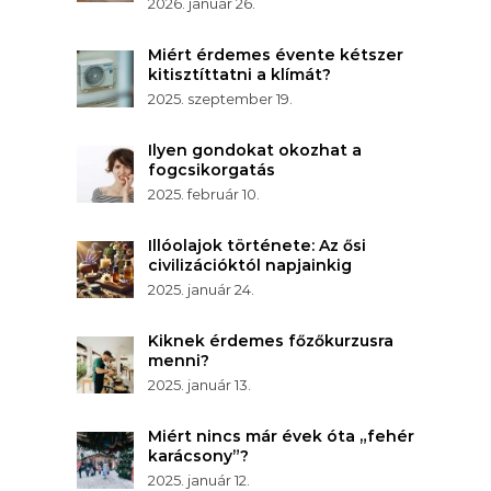
2026. január 26.
Miért érdemes évente kétszer
kitisztíttatni a klímát?
2025. szeptember 19.
Ilyen gondokat okozhat a
fogcsikorgatás
2025. február 10.
Illóolajok története: Az ősi
civilizációktól napjainkig
2025. január 24.
Kiknek érdemes főzőkurzusra
menni?
2025. január 13.
Miért nincs már évek óta „fehér
karácsony”?
2025. január 12.