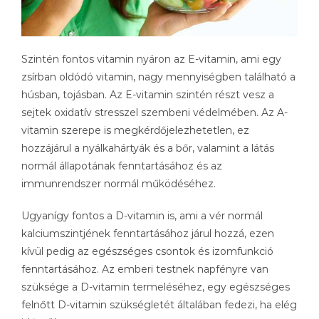
Szintén fontos vitamin nyáron az E-vitamin, ami egy
zsírban oldódó vitamin, nagy mennyiségben található a
húsban, tojásban. Az E-vitamin szintén részt vesz a
sejtek oxidatív stresszel szembeni védelmében. Az A-
vitamin szerepe is megkérdőjelezhetetlen, ez
hozzájárul a nyálkahártyák és a bőr, valamint a látás
normál állapotának fenntartásához és az
immunrendszer normál működéséhez.
Ugyanígy fontos a D-vitamin is, ami a vér normál
kalciumszintjének fenntartásához járul hozzá, ezen
kívül pedig az egészséges csontok és izomfunkció
fenntartásához. Az emberi testnek napfényre van
szüksége a D-vitamin termeléséhez, egy egészséges
felnőtt D-vitamin szükségletét általában fedezi, ha elég