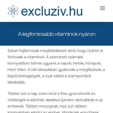
Kihagyás
A legfontosabb vitaminok nyáron
Sokan hajlamosak megfeledkezni arról, hogy nyáron is
fontosak a vitaminok. A szervezet számára
könnyebben telnek ugyanis a napok, hetek, hónapok,
mint télen. A téli időszakban gyakoriak a megfázások, a
légúti betegségek, a nyár ebből a szempontból
ideálisabb.
Többet süt a nap, ezen kívül a friss gyümölcsök és
zöldségek is adottak, ráadásul ilyenkor aktívabbak is az
emberek. Többet mozognak, hisz a jó időben
könnyebben elindul az ember. Mindezek együttese