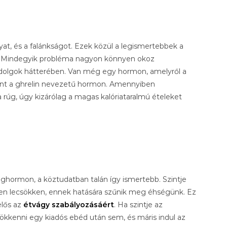
yat, és a falánkságot. Ezek közül a legismertebbek a
. Mindegyik probléma nagyon könnyen okoz
 dolgok hátterében. Van még egy hormon, amelyről a
int a ghrelin nevezetű hormon. Amennyiben
úg, úgy kizárólag a magas kalóriataralmú ételeket
hormon, a köztudatban talán így ismertebb. Szintje
en lecsökken, ennek hatására szűnik meg éhségünk. Ez
elős az
étvágy szabályozásáért
. Ha szintje az
kkenni egy kiadós ebéd után sem, és máris indul az