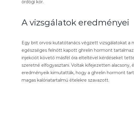
ördögi kör.
A vizsgálatok eredményei
Egy brit orvosi kutatótanács végzett vizsgálatokat 
egészséges felnőtt kapott ghrelin hormont tartalmazó 
injekciót követő másfél óra elteltével kérdéseket tettek
szeretné elfogyasztani. Voltak kifejezetten alacsony, é
eredményeik kimutatták, hogy a ghrelin hormont tart
magas kalóriatartalmú ételekre szavazott.