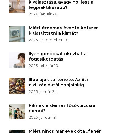
kiválasztása, avagy hol lesz a
legpraktikusabb?
2026. január 26.
Miért érdemes évente kétszer
kitisztíttatni a klímát?
2025. szeptember 19.
Ilyen gondokat okozhat a
fogcsikorgatás
2025. február 10.
Illóolajok története: Az ősi
civilizációktól napjainkig
2025. január 24.
Kiknek érdemes főzőkurzusra
menni?
2025. január 13.
Miért nincs már évek óta „fehér