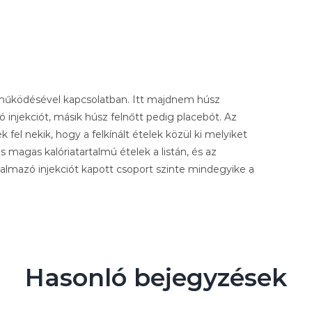
a működésével kapcsolatban. Itt majdnem húsz
injekciót, másik húsz felnőtt pedig placebót. Az
 fel nekik, hogy a felkínált ételek közül ki melyiket
s magas kalóriatartalmú ételek a listán, és az
almazó injekciót kapott csoport szinte mindegyike a
Hasonló bejegyzések