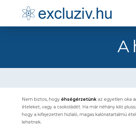
Kihagyás
A 
Nem biztos, hogy
éhségérzetünk
az egyetlen oka an
ételeket, vagy a csokoládét. Ha már néhány kiló plussz
hogy a kifejezetten hizlaló, magas kalóriatartalmú é
lehetnek.