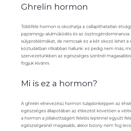
Ghrelin hormon
Többféle hormon is okozhatja a csillapíthatatlan étvág
pajzsmirigy-alulműködés és az ösztrogéndominancia
súlyproblémákat, de nemcsak ez a két okozó lehet a
köztudatban ritkábban hallunk: ez pedig nem más, m
szervezetünkben az egészséges szintnél magasabbra r
fogjuk kívánni.
Mi is ez a hormon?
A ghrelin elnevezésű hormon tulajdonképpen az éhség
egészséges állapotában az étkezést követően a vérb
a hormon a jóllakottságért felelős leptinnel együtt fel
egészségesnél magasabb, akkor bizony nem fog lecsö